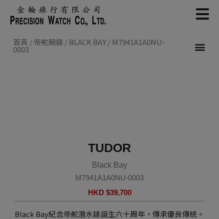
Skip
to
content
首頁
/
帝舵腕錶
/
BLACK BAY
/ M7941A1A0NU-
0003
新款腕錶 2026
帝舵腕錶
認識帝舵表
聯絡我們
TUDOR
Black Bay
M7941A1A0NU-0003
HKD $
39,700
Black Bay紀念帝舵潛水錶誕生六十周年，傳承優良傳統。