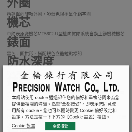
外圈
精鋼單向旋轉外圈，啞藍色陽極氧化鋁字圈
機芯
帝舵表原廠機芯MT5602-U型雙向擺陀系統自動上鏈機械機芯
錶面
黑色，圓拱形，搭配銀色立體鐘點標記
防水深度
防水深達200米（660呎）
錶帶
不銹鋼五鏈節錶帶，經磨光及磨砂處理，配帝舵表「T-fit」帶
扣
本網站使用 cookie 通過記住您的偏好和重複訪問來為您
上鏈錶冠
提供最相關的體驗。點擊“全都接受”，即表示您同意使
用所有 cookie。您也可以隨時變更 Cookie 偏好設定和
精鋼旋入式上鏈錶冠，刻有帝舵表玫瑰標誌，黑色漆面，配藍
設定，方法是按一下下方的【Cookie 設置】按鈕。
色陽極氧化鋁上鏈錶冠軸
鏡面
Cookie 設置
全都接受