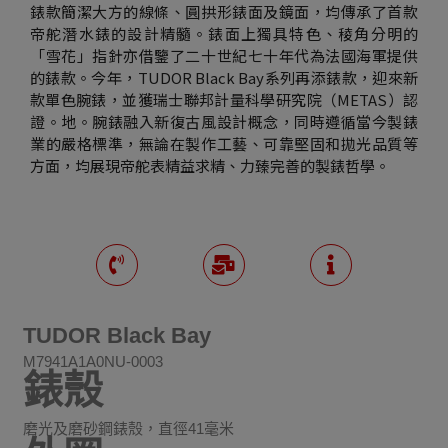
錶款簡潔大方的線條、圓拱形錶面及鏡面，均傳承了首款
帝舵潛水錶的設計精髓。錶面上獨具特色、稜角分明的
「雪花」指針亦借鑒了二十世紀七十年代為法國海軍提供
的錶款。今年，TUDOR Black Bay系列再添錶款，迎來新
款單色腕錶，並獲瑞士聯邦計量科學研究院（METAS）認
證。地。腕錶融入新復古風設計概念，同時遵循當今製錶
業的嚴格標準，無論在製作工藝、可靠堅固和拋光品質等
方面，均展現帝舵表精益求精、力臻完善的製錶哲學。
TUDOR Black Bay
M7941A1A0NU-0003
錶殼
磨光及磨砂鋼錶殼，直徑41毫米