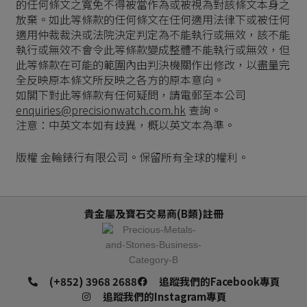
的任何條文之寬免不得被當作為或被視為對該條文本身之
放棄。如此等條款的任何條文在任何適用法律下或被任何
適用仲裁裁決或法院決定判定為不能執行或無效，該不能
執行或無效不會令此等條款變成整體不能執行或無效，但
此等條款在可能的範圍內由判決機關作出修改，以盡量完
全反映原本條文所反映之各方的原本意向。
如閣下對此等條款有任何疑問，請電郵至本公司
enquiries@precisionwatch.com.hk
查詢。
注意：中英文本如有歧異，概以英文本為準。
版權 金輪錶行有限公司。保留所有全球的權利。
貴金屬及寶石交易商(B類)註冊
(+852) 3968 2688
追蹤我們的Facebook專頁
追蹤我們的Instagram專頁