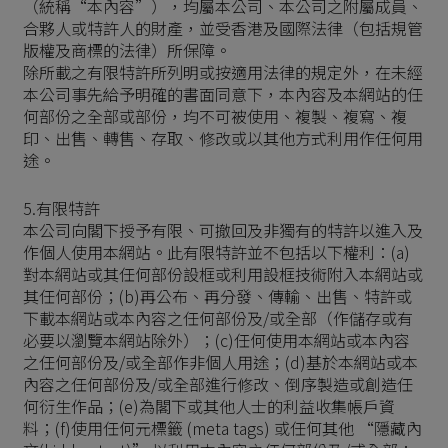
（統稱“本內容”），均屬本公司、本公司之附屬成員、
合夥人或特許人的財產，並受香港及國際法律（包括規管
版權及商標的法律）所保障。
除所載之有限特許所列明或按適用法律的規定外，在未經
本公司事先給予明確的書面同意下，本內容及本網站的任
何部份之全部或部份，均不可被使用、複製、複寫、複
印、出售、轉售、存取、修改或以其他方式利用作任何用
途。
5.有限特許
本公司向閣下授予有限、可撤回及非獨有的特許以進入及
作個人使用本網站。此有限特許並不包括以下權利：(a)
對本網站或其任何部份設框或利用設框技術附入本網站或
其任何部份；(b)再公布、再分發、傳輸、出售、特許或
下載本網站或本內容之任何部份及/或全部（作儲存或有
必要以瀏覽本網站除外）；(c)任何使用本網站或本內容
之任何部份及/或全部作非個人用途；(d)基於本網站或本
內容之任何部份及/或全部進行修改、倒序製造或創造任
何衍生作品；(e)為閣下或其他人士的利益收集帳戶資
料；(f)使用任何元標籤 (meta tags) 或任何其他 “隱藏內