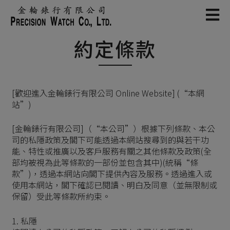
Skip
to
content
約定條款
[歡迎進入金輪錶行有限公司 Online Website] (“本網
站”)
[金輪錶行有限公司]（“本公司”）根據下列條款、本公
司的私隱政策及閣下可能透過本網站搜尋到的與若干功
能、特性或推廣以及客戶服務有關之其他條款及政策(全
部均被視為此等條款的一部份並包含其中)(統稱“條
款”)，透過本網站向閣下提供內容及服務。透過進入或
使用本網站，閣下確認已閱讀、明白及同意（並無限制或
保留）受此等條款所約束。
1. 私隱