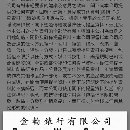
公司有對未經要求的建議及意見之政策，閣下向本公司提
供的任何查詢、回應、建議、意見或其他資料(統稱“提
呈資料”)將被視為非專有及非機密。受限於本公司的 私
隱政策條款，閣下透過傳輸或發佈任何提呈資料，茲此授
予本公司對提呈資料的全部所有權，猶如本公司為自身之
用途創造、開發及發佈提呈資料。本公司保留以本公司認
為合適的任何方式複印、使用、複製、修改、改編、翻
譯、公佈、特許、分發、出售或轉讓提呈資料的權利，包
括但不限於以任何方式、媒介或技術（不論是現時已知或
此後開發的）全部或部份複印任何提呈資料、從任何提呈
資料創造衍生作品、分發及展示任何提呈資料，不論單獨
或作為其他作品的一部份，或在本公司的產品或服務範圍
內或與之有關而使用提呈資料。閣下並確認閣下的提呈資
料將不獲歸還，而本公司可使用閣下的提呈資料及當中的
任何構思、概念、或技術作任何用途（包括但不限於開
發、製造、分發及推銷產品），而無須支付金錢或任何其
他形式的代價。
如閣下提交提呈資料，閣下聲明及保證閣下擁有或以其他
方式管控對提呈資料的權利。閣下進一步聲明及保證該提
呈資料並不構成或載有軟件病毒、商業招攬、連鎖信件、