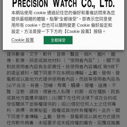
大量郵寄或任何形式的“垃圾電郵”。閣下不可使用虛假
電郵地址、假冒任何人士或實體，或以其他方式誤導本公
本網站使用 cookie 通過記住您的偏好和重複訪問來為您
司有關任何提呈資料的來源。閣下同意就因任何聲稱對任
提供最相關的體驗。點擊“全都接受”，即表示您同意使
何提呈資料的任何權利所引起或與之有關的所有申索或任
用所有 cookie。您也可以隨時變更 Cookie 偏好設定和
何提呈資料所引起的任何損害，對本公司作出彌償。
設定，方法是按一下下方的【Cookie 設置】按鈕。
Cookie 設置
10. 使用者內容
全都接受
當閣下在本網站傳輸、上載、發佈、發電郵或以其他方式
提供數據、文字、軟件、音樂、聲音、相片、圖片、圖
像、影像、訊息或其他材料（“使用者內容”），閣下須
對該使用者內容負全部責任。該使用者內容構成 第9條下
的提呈資料。閣下同意不在本網站傳輸、上載、發佈、發
電郵或以其他方式提供使用者內容，而該等使用者內容為
(a)不合法、有害、恐嚇、辱罵、騷擾、侵權、誣蔑、不
雅、淫褻、誹謗、侵害他人私隱、討厭、或在種族、民族
或其他方面遭非議的；(b)閣下在任何法律下或在合約或
受信關係下並無權提供的；或(c)侵犯任何人士之任何專
利、商標、商業秘密、版權或其他所有權權利。此外，閣
下同意不會傳輸、上載、發佈、發電郵或以其他方式提供
任何軟件病毒、未經要求或未經授權的廣告、招攬或推廣