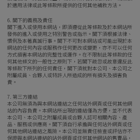
於適用法律或此等條款所提供的任何其他補救方法。
6. 閣下的義務及責任
閣下進入或使用本網站，即須遵從此等條款及於本網站所
發佈的進入或使用之特別警告或指示。閣下須根據法律、
慣例及本著真誠行事。閣下不可對本網站或可能出現於本
網站的任何內容或服務作任何更改或變更，亦不可以任何
方式損害本網站的完整性或運作。在不限制此等條款的任
何其他條文的一般性之原則下，若閣下疏忽或故意違反此
等條款下所列的任何責任，閣下須就對本公司、本公司之
附屬成員、合夥人或特許人所造成的所有損失及損害負
責。
7. 第三方連結
本公司無須為與本網站連結之任何站外網頁或任何其他網
站的內容負責。本網站所出現的連結僅為方便，並不代表
本公司、本公司之附屬成員或合夥人認可相關內容、產
品、服務或供應商。閣下須自行承擔與任何站外網頁或任
何其他網站連結之風險。本公司並無責任檢查或評估亦不
保證與本網站連結的站外網頁或任何其他網站的售賣品，