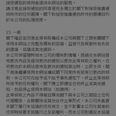
接受通知的使用者提供本網站的服務。
請注意此接受通知的同意是完全獨立於閣下對接受推廣通
訊所作的任何選擇。閣下對接受推廣通訊所作的選擇詳列
於本公司的私隱政策。
15. 一般
閣下確認並同意此等條款構成本公司與閣下之間有關閣下
使用本網站之完整及獨有的協議，且替代及規管所有先前
的建議、協議或其他通訊。
本公司保留隨時按本公司的獨有酌情權，透過在本網站發
佈更改內容及提供更改的通知以更改此等條款之權利。任
何更改於本網站發佈及更改的通知發出時，立即生效。閣
下其後繼續使用本網站構成閣下同意所有該等已更改的條
款。本公司可在給予或不給予事先通知下，終止此等條款
所授予的任何權利。閣下應立即遵從任何終止或其他通
知，包括停止使用本網站（如適用）。
此等條款之內容不得被詮釋為閣下與本公司之間設立任何
代理關係、合夥關係或其他合作企業形式。本公司未能要
求閣下履行本協議的任何條文，並不影響本公司在其後的
任何時候要求該履行之全部權利，而本公司對違反本協議