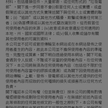
材料，包括連鎖信件、大量郵寄、或任何形式的“垃圾電
郵”。閣下進一步同意不會(i)假冒任何人士或實體，或虛
假陳述或以其他方式失實陳述閣下與任何人士或實體的聯
繫；(ii)“追踪”或以其他方式騷擾、欺騙或傷害任何第三
者；(iii)偽冒標頭或以其他方式竄改識別符，從而假冒任
何使用者內容的來源；(iv)故意或非故意違反任何適用的
本地、州、國家或國際法律；或(v)個人收集或儲存有關
其他使用者的可識別資料。
本公司並不認可或管控傳輸至本網站或在本網站發佈之使
用者產生的內容，故此本公司並不擔保使用者內容的準確
性、完整性或質素。閣下明白透過使用本網站，閣下可能
會遇到令人反感、不雅或不妥當的使用者內容。在任何情
況下，本公司將無須為任何使用者內容（包括但不限於任
何使用者內容當中的謬誤或遺漏）或為閣下因使用透過本
網站傳輸、上載、發佈、發電郵或以其他方式提供的任何
使用者內容而招致的任何種類的損失或損害而以任何方式
負責。
閣下確認本公司有權（但並無責任）按本公司的獨有酌情
權拒絕發佈或刪除任何使用者內容。在無損於前述內容或
此等條款的任何其他條文的一般性之原則下，本公司有權
刪除任何違反此等條款或不妥當的使用者內容，並保留在