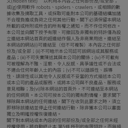
文(hidden text)” 以利用本內容之任何部份及/或全部；
或(g)使用軟件 robots、spiders、crawlers，或相類的數
據收集及摘取工具，或採取可能對本公司的基礎結構加諸
不合理負擔或負荷之任何其他行動。閣下必須保留本網站
所載的或所附或所含的所有權之通知，而不作任何修改。
本公司並向閣下授予有限、可撤回及非獨有的特許僅為設
立連結本網站首頁的超連結作個人及非商業用途。連結至
本網站的網站(i)可連結至（但不可複製）本內容之任何部
份及/或全部；(ii)不可暗示本公司認可該網站或其服務或
產品；(iii)不可失實陳述其與本公司的關係；(iv)不可載有
可被理解為不雅、淫褻、令人反感、具爭議性或不合法或
不適合任何年齡人士的內容；(v)不可以錯誤性、誤導
性、誹謗性或以其他令人反感或不妥當的方式描述本公司
或本公司的產品或服務，或將本公司與不良產品、服務或
意見相聯；及(vi)除本網站的首頁外，不可連結至本網站
的任何網頁。本公司可按本公司的獨有酌情權，要求閣下
移除與本網站的任何連結，閣下在收到此要求之時，須立
即移除該連結並停止任何連結行動，除非獲本公司以書面
獨立及明確授權恢復連結。
閣下對本網站或本內容的任何部份及/或全部之任何未經
授權使用，將自動終止本 第5條 所列的有限特許，而無損