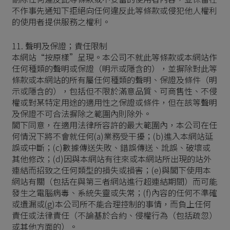
不作事先通知下拒絕向任何違反此等條款或侵犯他人權利
的使用者提供服務之權利。
11. 聲明及保證；責任限制
本網站“按原樣”呈現。本公司不就此等條款或本網站作
任何種類的聲明或保證（明示或隱含的），並摒除對此等
條款或本網站的所有屬任何種類的聲明、保證及條件（明
示或隱含的），包括但不限於滿意品質、可商售性、不侵
權或對某特定用途的適用性之保證或條件，但在該等聲明
及保證不可合法摒除之範圍內則除外。
閣下同意，在適用法律所容許的最大範圍內，本公司在任
何情況下將不會就任何(a)業務受干擾；(b)進入本網站延
誤或中斷；(c)數據傳送失敗、錯誤傳送、訛誤、破壞或
其他修改；(d)因與本網站有往來或本網站所出現的站外
連結而招致之任何類型的損失或損害；(e)與閣下使用本
網站有關（包括在與第三者網站進行超連結期間）而可能
發生之電腦病毒、系統失靈或失常；(f)內容的任何不準確
或遺漏或(g)本公司所不能合理控制的事情，而負上任何
責任或法律責任（不論基於合約、侵權行為（包括疏忽）
或其他方面的）。