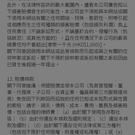
此外，在法律所容許的最大範圍內，儘管本公司獲告知以
下損害賠償發生的可能性，本公司並不須就與本網站或閣
下使用本網站有關之任何間接、特殊、懲罰性、附帶引起
或相應而生之任何種類的損害賠償（包括損失利潤）負上
任何責任（不論訴訟形式，不論基於合約、侵權行為（包
括疏忽）或其他方面的），且在任何情況下本公司的最高
總責任均不會超出[港幣一千元 (HKD$1,000)]。
閣下同意因使用本網站或此等條款而引起或與之有關的任
何申索或訴訟，閣下不得於該申索或訴訟有關之訴訟因由
已發生後超過一年提出。
12. 賠償條款
閣下同意維護、保證賠償並使本公司（及其管理層、董
事、代理商、子公司、合資企業、僱員與第三方服務提供
商）免受因下列原因而招致的任何已知或未知形式與性質
的索賠、請求、損失、債務、成本、費用、義務及損害賠
償，包括合理的律師費：（a）由於閣下使用及存取社
區；（b）由於你違反本條款及細則規定；（c）違反本條
款及細則；（d）由於閣下違反任何法律或第三方權利
（包括但不限於任何版權、財產權或私隱權）；或（e）