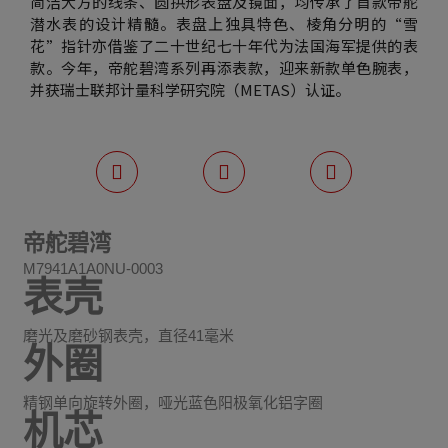
简洁大方的线条、圆拱形表盘及镜面，均传承了首款帝舵
潜水表的设计精髓。表盘上独具特色、棱角分明的“雪
花”指针亦借鉴了二十世纪七十年代为法国海军提供的表
款。今年，帝舵碧湾系列再添表款，迎来新款单色腕表，
并获瑞士联邦计量科学研究院（METAS）认证。
帝舵碧湾
M7941A1A0NU-0003
表壳
磨光及磨砂钢表壳，直径41毫米
外圈
精钢单向旋转外圈，哑光蓝色阳极氧化铝字圈
机芯