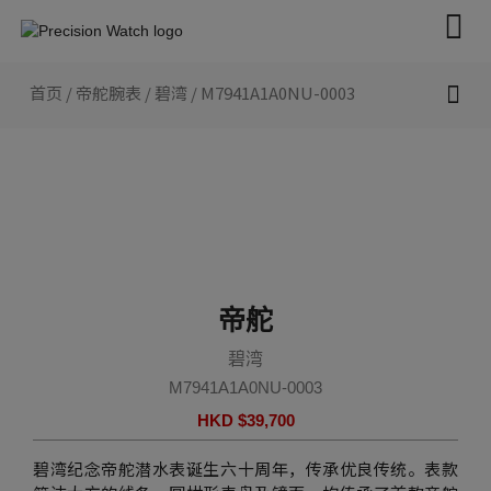
跳
至
内
容
首页
/
帝舵腕表
/
碧湾
/ M7941A1A0NU-0003
新款腕表 2026
帝舵腕表
认识帝舵表
联络我们
帝舵
碧湾
M7941A1A0NU-0003
HKD $
39,700
碧湾纪念帝舵潜水表诞生六十周年，传承优良传统。表款