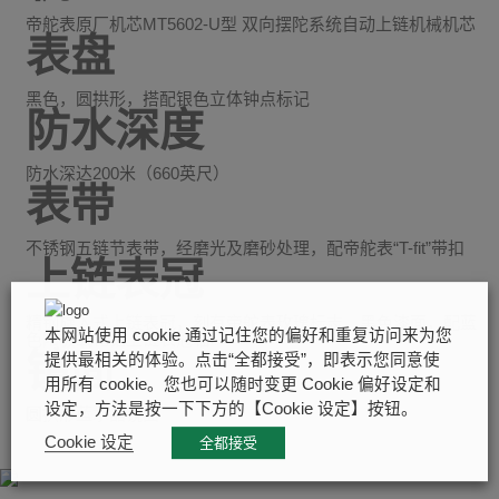
帝舵表原厂机芯MT5602-U型 双向摆陀系统自动上链机械机芯
表盘
黑色，圆拱形，搭配银色立体钟点标记
防水深度
防水深达200米（660英尺）
表带
不锈钢五链节表带，经磨光及磨砂处理，配帝舵表“T-fit”带扣
上链表冠
精钢旋入式上链表冠，刻有帝舵表玫瑰标志，黑色漆面，配蓝
本网站使用 cookie 通过记住您的偏好和重复访问来为您
色阳极氧化铝上链表冠轴
镜面
提供最相关的体验。点击“全都接受”，即表示您同意使
用所有 cookie。您也可以随时变更 Cookie 偏好设定和
设定，方法是按一下下方的【Cookie 设定】按钮。
圆拱形蓝水晶镜面
Cookie 设定
全都接受