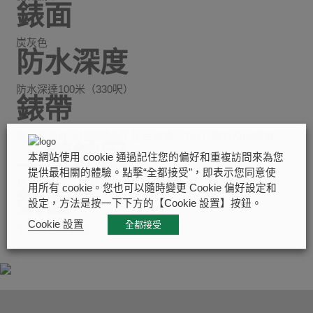
錶面
炭灰色
防水深度
防水深達100米（330呎）
錶帶
磨光及磨砂不銹鋼錶帶，配帝舵表「T-fit」摺扣及保險扣
上鏈錶冠
本網站使用 cookie 通過記住您的偏好和重複訪問來為您
提供最相關的體驗。點擊“全都接受”，即表示您同意使
精鋼旋入式上鏈錶冠，飾以浮雕帝舵表玫瑰標誌
用所有 cookie。您也可以隨時變更 Cookie 偏好設定和
鏡面
設定，方法是按一下下方的【Cookie 設置】按鈕。
Cookie 設置
全都接受
平面藍水晶鏡面