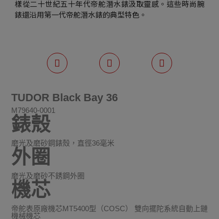
樣從二十世紀五十年代帝舵潛水錶汲取靈感。這些時尚腕
錶還沿用第一代帝舵潛水錶的典型特色。
TUDOR Black Bay 36
M79640-0001
錶殼
磨光及磨砂鋼錶殼，直徑36毫米
外圈
磨光及磨砂不銹鋼外圈
機芯
帝舵表原廠機芯MT5400型（COSC） 雙向擺陀系統自動上鏈
機械機芯