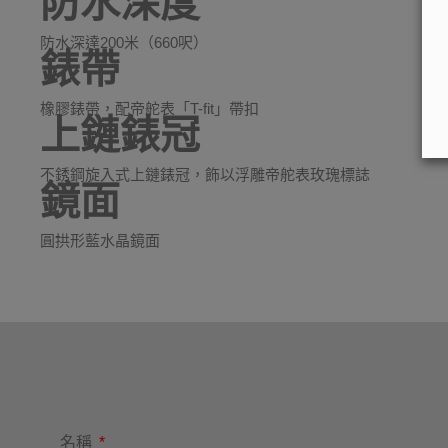
防水深度
防水深達200米（660呎）
錶帶
橡膠錶帶，配帝舵表「T-fit」帶扣
上鏈錶冠
不銹鋼旋入式上鏈錶冠，飾以浮雕帝舵表玫瑰標誌
鏡面
圓拱形藍水晶鏡面
名稱