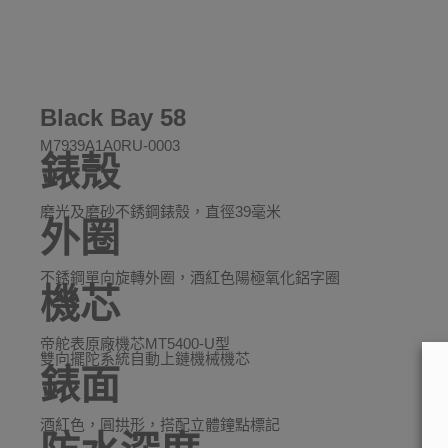
Black Bay 58
M7939A1A0RU-0003
錶殼
磨光及磨砂不銹鋼錶殼，直徑39毫米
外圈
不銹鋼單向旋轉外圈，酒紅色陽極氧化鋁字圈
機芯
帝舵表原廠機芯MT5400-U型
雙向擺陀系統自動上鏈機械機芯
錶面
酒紅色，圓拱形，搭配立體鐘點標記