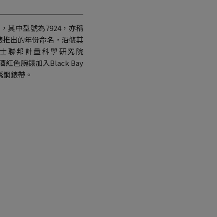
，其中型號為7924，亦稱
潛水錶推出的年份命名，沿襲其
士聯邦計量科學研究院
色腕錶加入Black Bay
銹鋼錶帶。