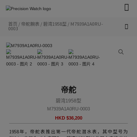
跳
至
内
首页
/
帝舵腕表
/
碧湾1958型
/ M7939A1A0RU-
容
0003
新款腕表 2026
帝舵腕表
认识帝舵表
联络我们
帝舵
碧湾1958型
M7939A1A0RU-0003
HKD $
36,200
1958年，帝舵表推出第一代帝舵潜水表，其中型号为