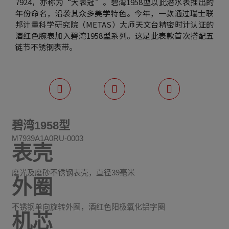
7924，亦称为“大表冠”。碧湾1958型以此潜水表推出的
年份命名，沿袭其众多美学特色。今年，一款通过瑞士联
邦计量科学研究院（METAS）大师天文台精密时计认证的
酒红色腕表加入碧湾1958型系列。这是此表款首次搭配五
链节不锈钢表带。
碧湾1958型
M7939A1A0RU-0003
表壳
磨光及磨砂不锈钢表壳，直径39毫米
外圈
不锈钢单向旋转外圈，酒红色阳极氧化铝字圈
机芯