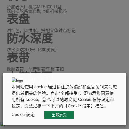
帝舵表原厂机芯MT5400-U型
双向摆陀系统自动上链机械机芯
表盘
酒红色，圆拱形，搭配立体钟点标记
防水深度
防水深达200米（660英尺）
表带
橡胶表带，配帝舵表“T-fit”带扣
上链表冠
本网站使用 cookie 通过记住您的偏好和重复访问来为您
不锈钢旋入式上链表冠，饰以浮雕帝舵表玫瑰标志
镜面
提供最相关的体验。点击“全都接受”，即表示您同意使
用所有 cookie。您也可以随时变更 Cookie 偏好设定和
设定，方法是按一下下方的【Cookie 设定】按钮。
圆拱形蓝水晶镜面
Cookie 设定
全都接受