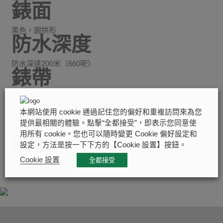
錶面
黑色，圓拱形
防水深度
防水深達200米（660呎）
錶帶
橡膠錶帶，配帝舵表「T-fit」帶扣
上鏈錶冠
本網站使用 cookie 通過記住您的偏好和重複訪問來為您
提供最相關的體驗。點擊“全都接受”，即表示您同意使
精鋼旋入式上鏈錶冠，飾以浮雕帝舵表玫瑰標誌
用所有 cookie。您也可以隨時變更 Cookie 偏好設定和
鏡面
設定，方法是按一下下方的【Cookie 設置】按鈕。
Cookie 設置
全都接受
圓拱形藍水晶鏡面