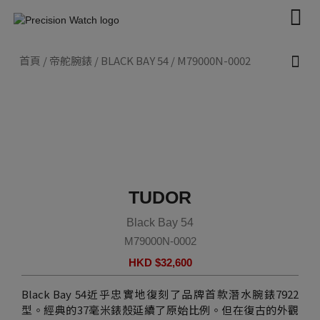
Skip
to
content
首頁
/
帝舵腕錶
/
BLACK BAY 54
/ M79000N-0002
新款腕錶 2026
帝舵腕錶
認識帝舵表
聯絡我們
TUDOR
Black Bay 54
M79000N-0002
HKD $
32,600
Black Bay 54近乎忠實地復刻了品牌首款潛水腕錶7922
型。經典的37毫米錶殼延續了原始比例。但在復古的外觀