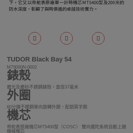
下，它又以帝舵表原廠單一計時機芯MT5400型及200米的
防水深度，彰顯了與時俱進的卓越技術實力。
TUDOR Black Bay 54
M79000N-0002
錶殼
磨光及磨砂不銹鋼錶殼，直徑37毫米
外圈
60分鐘不銹鋼單向旋轉外圈，配鋁質字圈
機芯
帝舵表原廠機芯MT5400型（COSC） 雙向擺陀系統自動上鏈
機械機芯