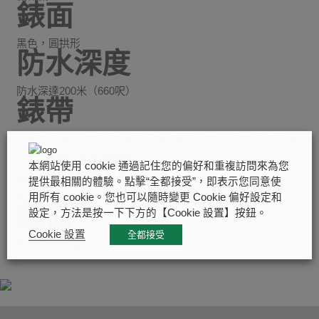
錶面
黑色，圓拱形
防水深度
防水深達200米（660呎）
錶帶
不銹鋼三鏈節錶帶，經磨光及磨砂處理，配帝舵表「T-fit」帶
扣
上鏈錶冠
本網站使用 cookie 通過記住您的偏好和重複訪問來為您
提供最相關的體驗。點擊“全都接受”，即表示您同意使
精鋼旋入式上鏈錶冠，飾以浮雕帝舵表玫瑰標誌
用所有 cookie。您也可以隨時變更 Cookie 偏好設定和
鏡面
設定，方法是按一下下方的【Cookie 設置】按鈕。
Cookie 設置
全都接受
圓拱形藍水晶鏡面