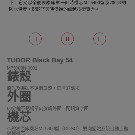
下，它又以帝舵表原廠單一計時機芯MT5400型及200米的
防水深度，彰顯了與時俱進的卓越技術實力。
TUDOR Black Bay 54
M79000N-0001
錶殼
磨光及磨砂不銹鋼錶殼，直徑37毫米
外圈
60分鐘不銹鋼單向旋轉外圈，配鋁質字圈
機芯
帝舵表原廠機芯MT5400型（COSC） 雙向擺陀系統自動上鏈
機械機芯