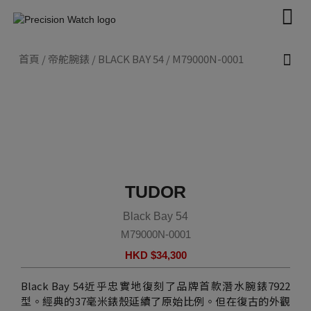
Skip
to
content
首頁
/
帝舵腕錶
/
BLACK BAY 54
/ M79000N-0001
新款腕錶 2026
帝舵腕錶
認識帝舵表
聯絡我們
TUDOR
Black Bay 54
M79000N-0001
HKD $
34,300
Black Bay 54近乎忠實地復刻了品牌首款潛水腕錶7922
型。經典的37毫米錶殼延續了原始比例。但在復古的外觀