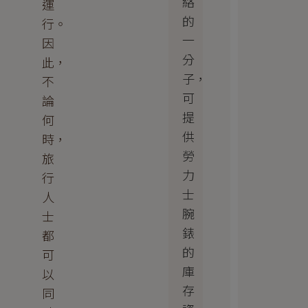
絡
運
的
行。
一
因
分
此，
子，
不
可
論
提
何
供
時，
勞
旅
力
行
士
人
腕
士
錶
都
的
可
庫
以
存
同