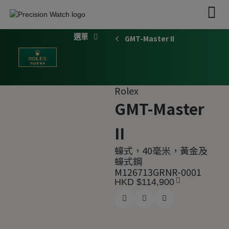
Skip
to
content
GMT-Master II
探索勞力士
勞力士腕錶
2026新款腕錶
勞力士配飾
Rolex
GMT-Master
II
蠔式，40毫米，黃金及
蠔式鋼
M126713GRNR-0001
HKD $
114,900