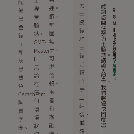
士
配
力
感
迷。
專
備
Rolex
謝
士
鋼，
業
GMT-
您
黑
腕
關
Master
堅
腕
色
注
II
錶
固
勞
錶，
保
錶
力
均
無
持
GMT-
面
士
由
連
腕
比，
Master
和
繫
錶。
錶
可
II
請
灰
了
匠
輸
堪
解
無
黑
更
入
精
信
多
論
留
雙
心
言，
賴。
在
色
我
手
兩
任
們
Cerachrom
工
將
者
何
陶
儘
組
和
快
環
質
回
裝，
諧
境
字
覆
並
您
融
狀
圈。
確
匯，