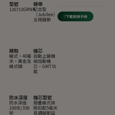
型號
錶帶
126713GRNR
紀念型
（Jubilee），
下載腕錶手冊
五格鏈節
錶殼
機芯
蠔式，40毫
自動上鏈機
米，黃金及
械恒動機
蠔式鋼
芯，GMT功
能
防水深度
機芯型號
防水深達
摺疊蠔式保
100米/330
險扣配5毫米
呎
易調鏈節延