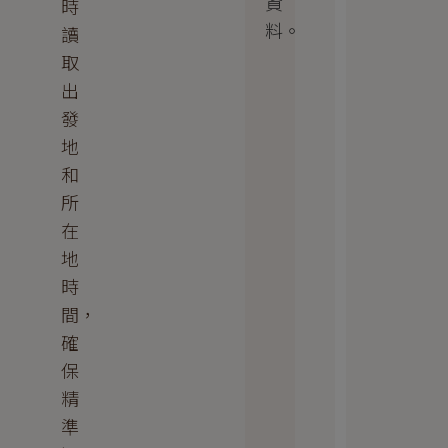
資
時
料。
讀
取
出
發
地
和
所
在
地
時
間，
確
保
精
準