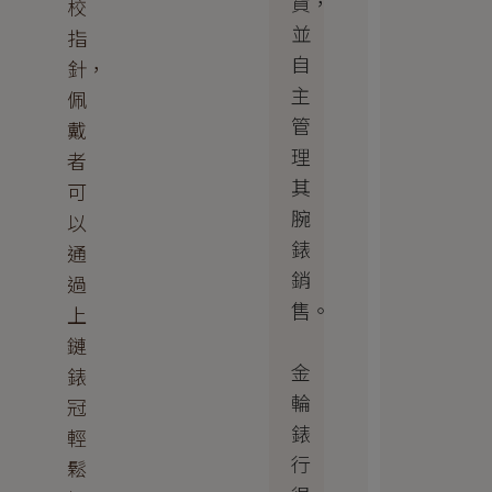
貨，
校
並
指
自
針，
主
佩
管
戴
理
者
其
可
腕
以
錶
通
銷
過
售。
上
鏈
金
錶
輪
冠
錶
輕
行
鬆