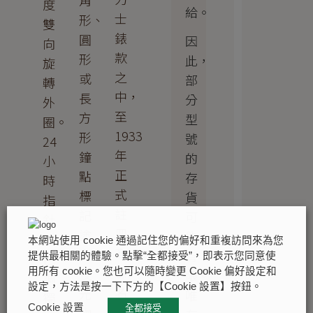
角
度
給。
士
形、
雙
錶
圓
因
向
款
形
此，
旋
之
或
部
轉
中，
長
分
外
至
方
型
圈。
1933
形
號
24
年
鐘
的
小
正
點
存
時
式
標
貨
指
註
記
可
針
冊
塗
能
的
本網站使用 cookie 通過記住您的偏好和重複訪問來為您
商
上
有
色
提供最相關的體驗。點擊“全都接受”，即表示您同意使
標
夜
用所有 cookie。您也可以隨時變更 Cookie 偏好設定和
限。
調
設定，方法是按一下下方的【Cookie 設置】按鈕。
名
光
唯
獨
Cookie 設置
全都接受
稱。