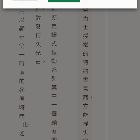
物
有
特，
這
料，
勞
用
亦
散
力
以
是
發
士
顯
蠔
持
授
示
式
久
權
第
恒
光
的
一
動
芒。
特
時
系
約
區
列
零
的
其
售
參
中
商，
考
一
方
時
個
能
間
顯
提
（比
著
供
如
的