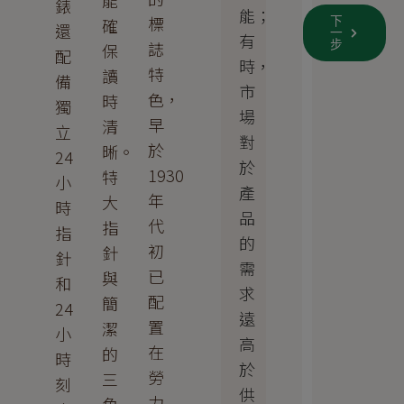
能
錶
能；
標
確
下
還
一
有
誌
步
保
配
時，
特
讀
備
市
色，
時
獨
場
早
清
立
對
於
晰。
24
於
1930
特
小
產
年
大
時
品
代
指
指
的
初
針
針
需
已
與
和
求
配
簡
24
遠
置
潔
小
高
在
的
時
於
勞
三
刻
供
力