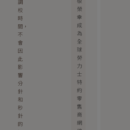
很
調
榮
校
幸
時
成
間，
為
不
全
會
球
因
勞
此
力
影
士
響
特
分
約
針
零
和
售
秒
商
針
網
的