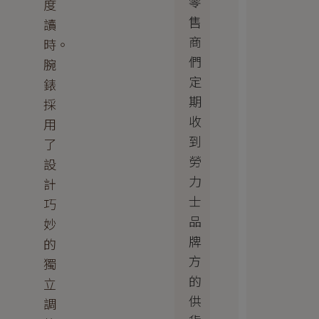
零
度
售
讀
商
時。
們
腕
定
錶
期
採
收
用
到
了
勞
設
力
計
士
巧
品
妙
牌
的
方
獨
的
立
供
調