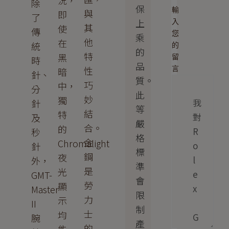
況，
除
保
輸
與
即
了
上
入
其
使
傳
您
乘
他
在
統
的
的
特
黑
留
時
品
性
言
暗
針、
質。
巧
中，
分
此
妙
獨
針
等
結
特
及
嚴
合。
的
秒
格
金
Chromalight
針
標
鋼
夜
外，
準
是
光
GMT-
會
勞
顯
Master
限
力
示
II
制
士
均
腕
產
的