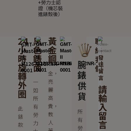
+勞力士認
證（機芯裝
進錶殼後）
24
黑
黃
聯
小
色
金
絡
時
錶
鋼
發
我
腕
送
旋
面
們
留
錶
金，
轉
言
亮
一
外
供
請
麗
如
圈
貨
輸
高
所
入
貴，
有
此
所
留
教
勞
錶
有
言
人
力
款
勞
著