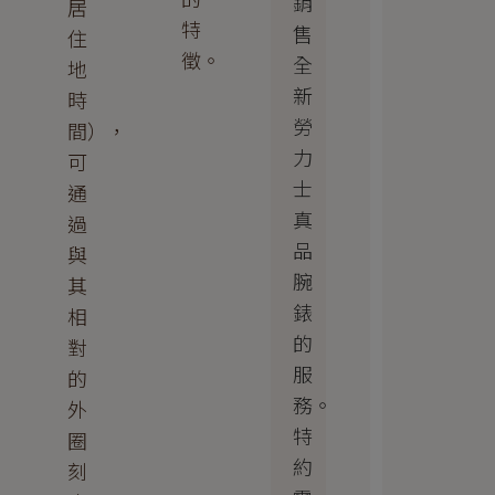
銷
居
特
售
住
徵。
全
地
新
時
勞
間），
力
可
士
通
真
過
品
與
腕
其
錶
相
的
對
服
的
務。
外
特
圈
約
刻