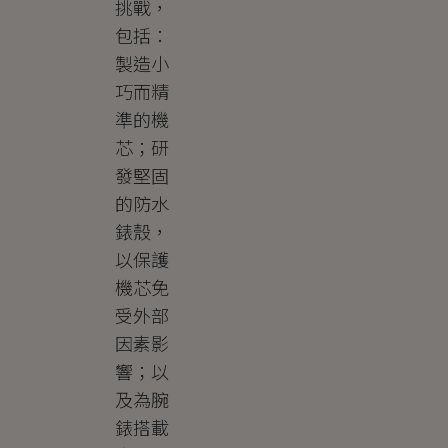
挑戰，
包括：
製造小
巧而精
準的機
芯；研
發堅固
的防水
錶殼，
以保護
機芯免
受外部
因素影
響；以
及為腕
錶搭載