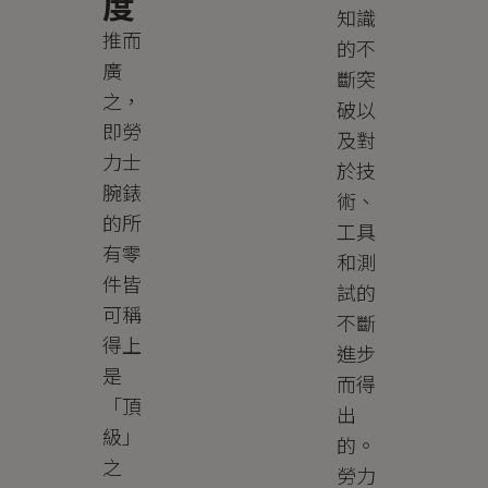
度
知識
推而
的不
廣
斷突
之，
破以
即勞
及對
力士
於技
腕錶
術、
的所
工具
有零
和測
件皆
試的
可稱
不斷
得上
進步
是
而得
「頂
出
級」
的。
之
勞力