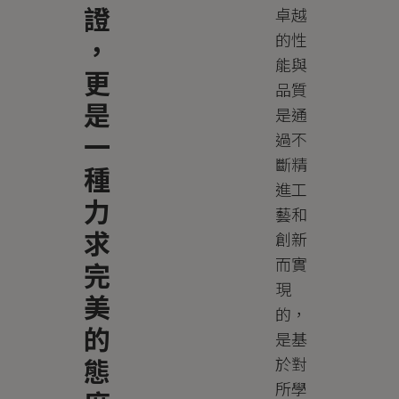
證
卓越
的性
，
能與
更
品質
是
是通
一
過不
斷精
種
進工
力
藝和
求
創新
而實
完
現
美
的，
的
是基
態
於對
所學