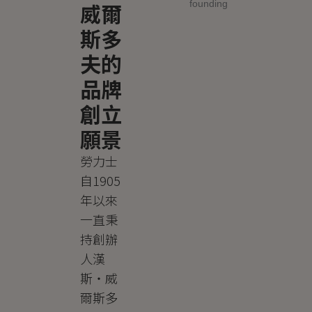
威爾
斯多
夫的
品牌
創立
願景
勞力士
自1905
年以來
一直秉
持創辦
人漢
斯・威
爾斯多