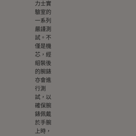
力士實
驗室的
一系列
嚴謹測
試。不
僅是機
芯，經
組裝後
的腕錶
亦會進
行測
試，以
確保腕
錶佩戴
於手腕
上時，