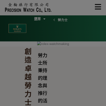
Skip
to
content
勞力士
探索勞力士
勞力士腕錶
2026新款腕錶
勞力士配飾
創
勞力
造
士所
卓
秉持
越
的理
勞
念與
力
推行
士
的活