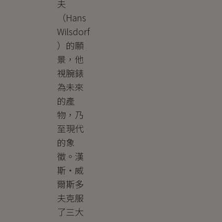
夫
（Hans
Wilsdorf
）的願
景，他
視腕錶
為未來
的產
物，乃
至現代
的象
徵。漢
斯・威
爾斯多
夫克服
了三大