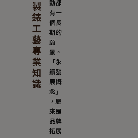
動都
製
有一
錶
個長
工
期的
藝
願
專
景。
業
「永
知
續發
識
展概
念」
，歷
來是
品牌
拓展