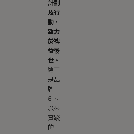
計劃
及行
動，
致力
於裨
益後
世。
這正
是品
牌自
創立
以來
實踐
的