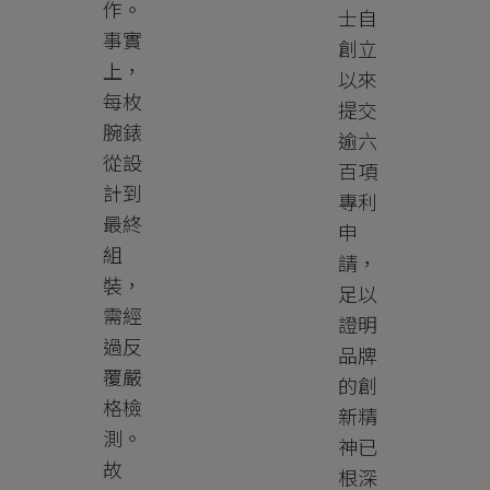
作。
士自
事實
創立
上，
以來
每枚
提交
腕錶
逾六
從設
百項
計到
專利
最終
申
組
請，
裝，
足以
需經
證明
過反
品牌
覆嚴
的創
格檢
新精
測。
神已
故
根深