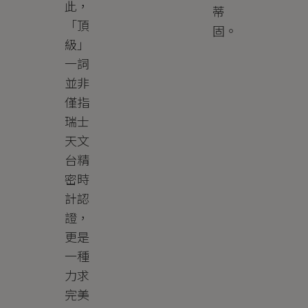
此，
蒂
「頂
固。
級」
一詞
並非
僅指
瑞士
天文
台精
密時
計認
證，
更是
一種
力求
完美