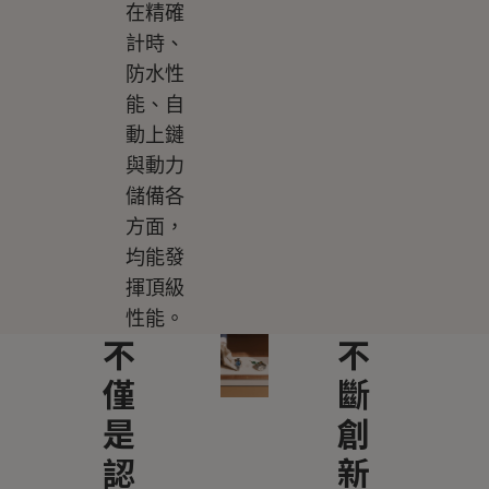
在精確
計時、
防水性
能、自
動上鏈
與動力
儲備各
方面，
均能發
揮頂級
性能。
不
不
僅
斷
是
創
認
新