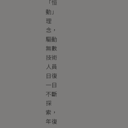
「恒
動」
理
念，
驅動
無數
技術
人員
日復
一日
不斷
探
索，
年復