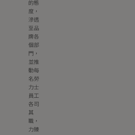
的態
度，
滲透
至品
牌各
個部
門，
並推
動每
名勞
力士
員工
各司
其
職，
力臻