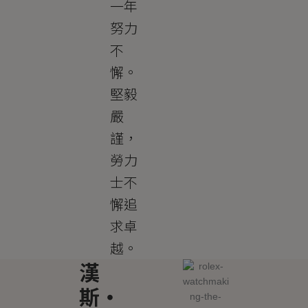
一年
努力
不
懈。
堅毅
嚴
謹，
勞力
士不
懈追
求卓
越。
漢
斯・