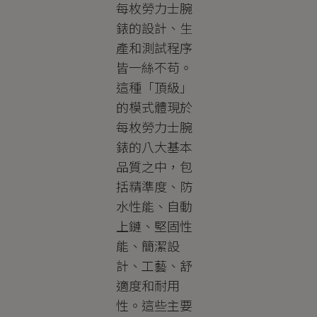
每枚勞力士腕
錶的設計、生
產和測試程序
皆一絲不苟。
這種「頂級」
的模式體現於
每枚勞力士腕
錶的八大基本
品質之中，包
括精準度、防
水性能、自動
上鏈、堅固性
能、簡潔設
計、工藝、舒
適度和耐用
性。這些主要