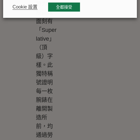
勞力士
Cookie 設置
全都接受
腕錶錶
面刻有
「Super
lative」
（頂
級）字
樣。此
獨特稱
號證明
每一枚
腕錶在
離開製
造所
前，均
通過勞