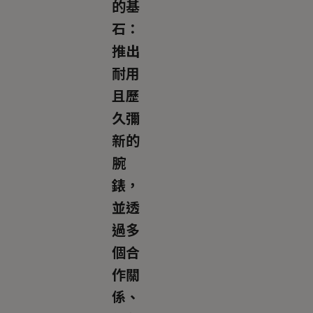
的基
石：
推出
耐用
且歷
久彌
新的
腕
錶，
並透
過多
個合
作關
係、