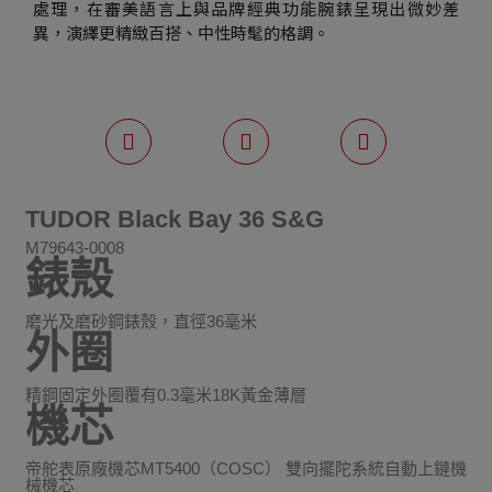
處理，在審美語言上與品牌經典功能腕錶呈現出微妙差
異，演繹更精緻百搭、中性時髦的格調。
TUDOR Black Bay 36 S&G
M79643-0008
錶殼
磨光及磨砂鋼錶殼，直徑36毫米
外圈
精鋼固定外圈覆有0.3毫米18K黃金薄層
機芯
帝舵表原廠機芯MT5400（COSC） 雙向擺陀系統自動上鏈機
械機芯