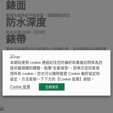
錶面
香檳色裝飾紋平面錶面，鑲鑽鐘點標記
防水深度
防水深達100米（330呎）
錶帶
黃金中央鏈節位於6點鐘及12點鐘位置；其他精鋼中央鏈節覆
有0.2毫米18K黃金薄層；「T-fit」摺扣，配安全扣；帶扣上的
標誌以黃金打造
上鏈錶冠
本網站使用 cookie 通過記住您的偏好和重複訪問來為您
提供最相關的體驗。點擊“全都接受”，即表示您同意使
旋入式上鏈錶冠，飾以浮雕帝舵表玫瑰標誌；精鋼覆有0.1毫
用所有 cookie。您也可以隨時變更 Cookie 偏好設定和
米18K黃金薄層
設定，方法是按一下下方的【Cookie 設置】按鈕。
鏡面
Cookie 設置
全都接受
平面藍水晶鏡面