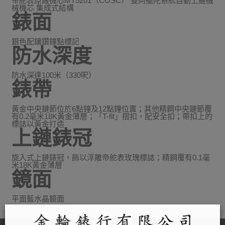
帝舵表原廠機芯MT5201（COSC） 雙向擺陀系統自動上鏈機
械機芯 集成式結構
錶面
銀色配鑲鑽鐘點標記
防水深度
防水深達100米（330呎）
錶帶
黃金中央鏈節位於6點鐘及12點鐘位置；其他精鋼中央鏈節覆
有0.2毫米18K黃金薄層；「T-fit」摺扣，配安全扣；帶扣上的
標誌以黃金打造
上鏈錶冠
旋入式上鏈錶冠，飾以浮雕帝舵表玫瑰標誌；精鋼覆有0.1毫
米18K黃金薄層
鏡面
平面藍水晶鏡面