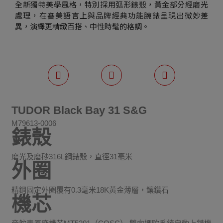
全新獨特美學風格，特別採用弧形錶殼，黃金部分經磨光
處理，在審美語言上與品牌經典功能腕錶呈現出微妙差
異，演繹更精緻百搭、中性時髦的格調。
TUDOR Black Bay 31 S&G
M79613-0006
錶殼
磨光及磨砂316L鋼錶殼，直徑31毫米
外圈
精鋼固定外圈覆有0.3毫米18K黃金薄層，鑲鑽石
機芯