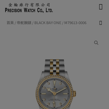
Skip
to
content
首頁
/
帝舵腕錶
/
BLACK BAY ONE
/ M79613-0006