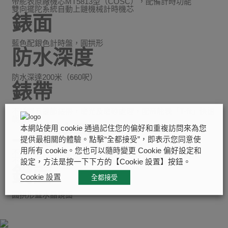
帝舵表原廠機芯MT5813型（COSC），配備計時功能
雙向擺陀系統自動上鏈機械計時機芯
錶面
藍色配銀色計時盤，圓拱形
防水深度
防水深達200米（660呎）
錶帶
不銹鋼五鏈節錶帶，磨光及磨砂處理，配帝舵表「T-fit」快速
調節帶扣
上鏈錶冠
本網站使用 cookie 通過記住您的偏好和重複訪問來為您
提供最相關的體驗。點擊“全都接受”，即表示您同意使
用所有 cookie。您也可以隨時變更 Cookie 偏好設定和
不銹鋼旋入式上鏈錶冠，飾以浮雕帝舵表玫瑰標誌
不銹鋼旋入式按鈕位於2點鐘及4點鐘位置
設定，方法是按一下下方的【Cookie 設置】按鈕。
鏡面
Cookie 設置
全都接受
圓拱形藍水晶鏡面