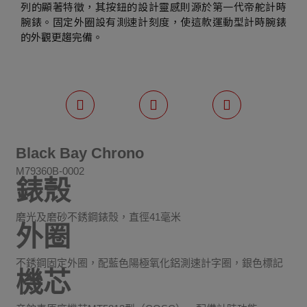
列的顯著特徵，其按鈕的設計靈感則源於第一代帝舵計時
腕錶。固定外圈設有測速計刻度，使這款運動型計時腕錶
的外觀更趨完備。
Black Bay Chrono
M79360B-0002
錶殼
磨光及磨砂不銹鋼錶殼，直徑41毫米
外圈
不銹鋼固定外圈，配藍色陽極氧化鋁測速計字圈，銀色標記
機芯