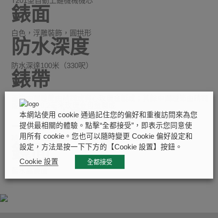
T201型自動上鏈機械機芯
錶面
白色，浮雕裝飾，圓拱形
防水深度
防水深達100米（330呎）
錶帶
首節中間鏈節由精鋼或實心玫瑰金製成；其餘中間鏈節由精鋼
或鋼芯及0.2毫米玫瑰金包金製成
上鏈錶冠
本網站使用 cookie 通過記住您的偏好和重複訪問來為您
提供最相關的體驗。點擊“全都接受”，即表示您同意使
用所有 cookie。您也可以隨時變更 Cookie 偏好設定和
精鋼旋入式上鏈錶冠，飾以浮雕帝舵表標誌
鏡面
設定，方法是按一下下方的【Cookie 設置】按鈕。
Cookie 設置
全都接受
藍水晶鏡面