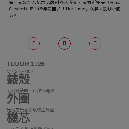
擇，其取名為紀念品牌創辦人漢斯・威爾斯多夫（Hans
Wilsdorf）於1926年註冊了「The Tudor」商標，創辦帝舵
表。
TUDOR 1926
M91351-0009
錶殼
磨光鋼錶殼，直徑28毫米
外圈
光滑磨光實心玫瑰金外圈
機芯