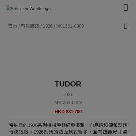
Skip
to
content
首頁
/
帝舵腕錶
/
1926
/ M91351-0009
新款腕錶 2026
帝舵腕錶
認識帝舵表
聯絡我們
TUDOR
1926
M91351-0009
HKD $
31,700
帝舵表的1926系列機械腕錶經典優雅，向品牌起源和製錶
傳統致敬。1926系列的錶面款式繁多，並有四種尺寸選