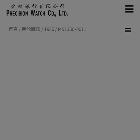
Skip
to
content
首頁
/
帝舵腕錶
/
1926
/ M91350-0011
新款腕錶 2026
帝舵腕錶
認識帝舵表
聯絡我們