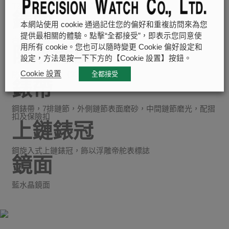
T201型自動上鏈機械機芯
錶面
本網站使用 cookie 通過記住您的偏好和重複訪問來為您
提供最相關的體驗。點擊“全都接受”，即表示您同意使
白色，浮雕裝飾，圓拱形
用所有 cookie。您也可以隨時變更 Cookie 偏好設定和
防水深度
設定，方法是按一下下方的【Cookie 設置】按鈕。
Cookie 設置
防水深達100米（330呎）
全都接受
錶帶
鋼錶帶，7排鏈節，外側鏈節表面磨砂，中間鏈節磨光，配摺
扣及保險扣
上鏈錶冠
鋼旋入式上鏈錶冠，飾以浮雕帝舵表標誌
鏡面
藍水晶鏡面