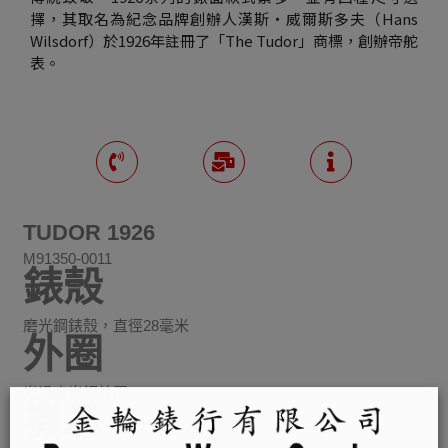
擇，其取名為紀念品牌創辦人漢斯・威爾斯多夫（Hans
Wilsdorf）於1926年註冊了「The Tudor」商標，創辦帝舵
表。
TUDOR 1926
M91350-0011
錶殼
磨光鋼錶殼，直徑28毫米
外圈
光滑磨光鋼外圈
機芯