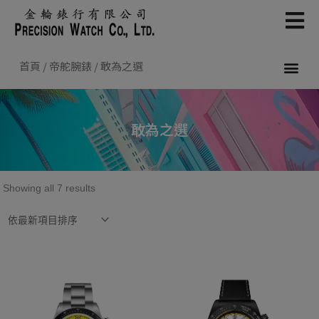
Skip
to
content
首頁
/
帝舵腕錶
/ 敢為之選
新款腕錶 2026
帝舵腕錶
認識帝舵表
聯絡我們
敢為之選
Sorted
Showing all 7 results
by
latest