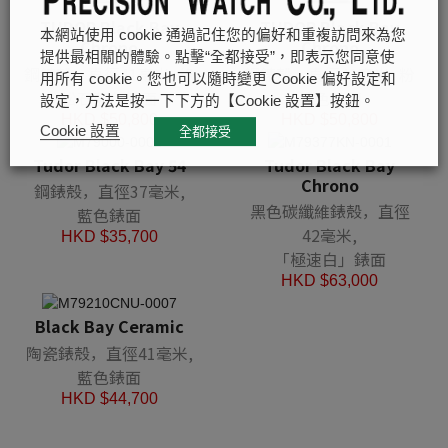
TUDOR Black Bay
TUDOR Black Bay
本網站使用 cookie 通過記住您的偏好和重複訪問來為您
Chrono
Chrono
提供最相關的體驗。點擊“全都接受”，即表示您同意使
鋼錶殼，直徑41毫米, 綠
鋼錶殼，直徑41毫米, 粉
用所有 cookie。您也可以隨時變更 Cookie 偏好設定和
松石藍色錶面
紅色錶面
設定，方法是按一下下方的【Cookie 設置】按鈕。
HKD $
50,800
HKD $
50,800
Cookie 設置
全都接受
Tudor Black Bay 54
Tudor Black Bay
Chrono
鋼錶殼，直徑37毫米,
黑色碳纖維錶殼，直徑
藍色錶面
42毫米,
HKD $
35,700
「極速白」錶面
HKD $
63,000
Black Bay Ceramic
陶瓷錶殼，直徑41毫米,
藍色錶面
HKD $
44,700