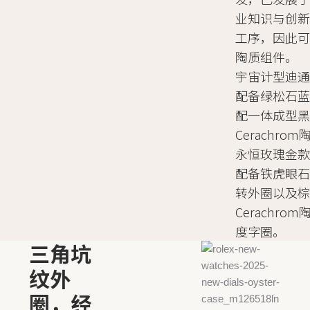
业知识与创
工序，因此
陶质组件。
宇宙计型迪通
配备绿松石
配一体成型
Cerachro
永恒玫瑰金款格
配备铁虎眼
转外圈以及
Cerachro
度字圈。
三角坑
纹外
圈，经