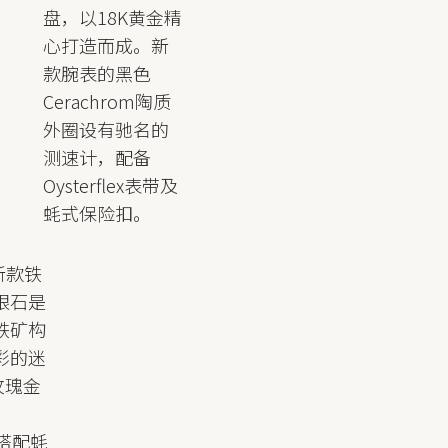
盘，以18K黄金精
心打造而成。新
款腕表的黑色
Cerachrom陶质
外圈设有驰名的
测速计，配备
Oysterflex表带及
蚝式保险扣。
新款铁
眼石是
铁矿构
彩的迷
玫瑰金
表搭配蚝