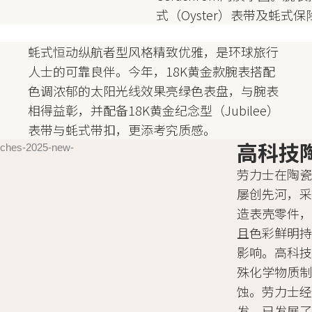
式（Oyster）表带及蚝式
蚝式恒动纵航者型风格精致优雅，是环球旅行
人士的可靠良伴。今年，18K黄金款腕表搭配
色调浓郁的太阳光线效果亮绿色表盘，与腕表
相得益彰，并配备18K黄金纪念型（Jubilee）
表带与蚝式带扣，更添考究质感。
高科技
劳力士在陶
屡创先河，
造表壳零件
且色彩鲜明
影响。高科
殊化学物质
蚀。劳力士
发，已发展