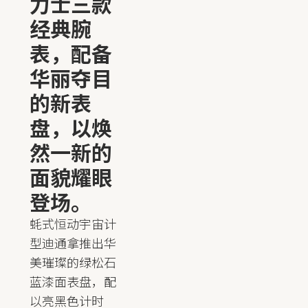
力士三款
经典腕
表，配备
华丽夺目
的新表
盘，以焕
然一新的
面貌耀眼
登场。
蚝式恒动宇宙计
型迪通拿推出华
美璀璨的绿松石
蓝漆面表盘，配
以亮黑色计时