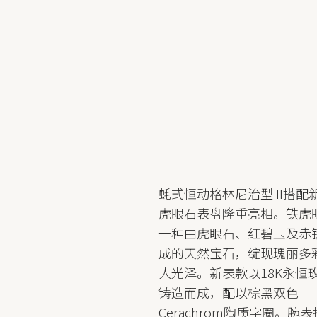
蚝式恒动格林尼治型 II搭配
虎眼石表盘隆重亮相。铁虎
一种由虎眼石、红碧玉及赤
成的天然宝石，绽现瑰丽多
人光泽。新表款以18K永恒
铸造而成，配以棕黑双色
Cerachrom陶质字圈。腕