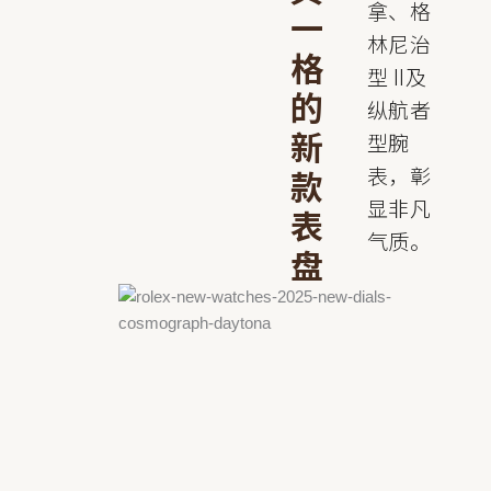
拿、格
一
林尼治
格
型 II及
的
纵航者
新
型腕
表，彰
款
显非凡
表
气质。
盘