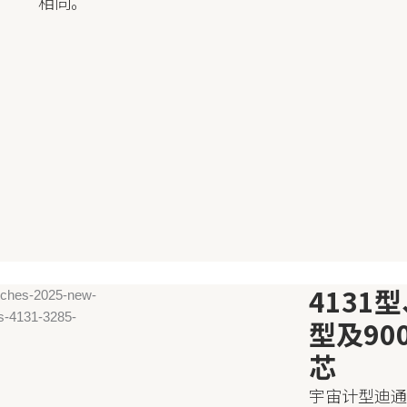
相同。
4131型
型及90
芯
宇宙计型迪