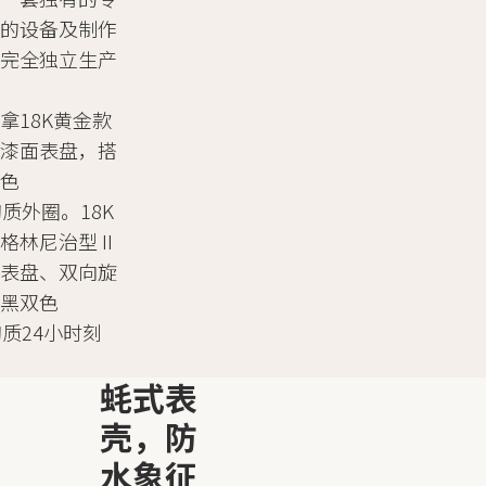
新的设备及制作
可完全独立生产
拿18K黄金款
蓝漆面表盘，搭
黑色
m陶质外圈。18K
林尼治型 II
石表盘、双向旋
棕黑双色
m陶质24小时刻
蚝式表
壳，防
水象征