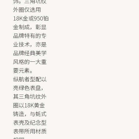
饰。三角坑纹
外圈仅选用
18K金或950铂
金制成，彰显
品牌特有的专
业技术，亦是
品牌经典美学
风格的一大重
要元素。
纵航者型配以
亮绿色表盘，
其三角坑纹外
圈以18K黄金
铸造，与蚝式
表壳及纪念型
表带所用材质