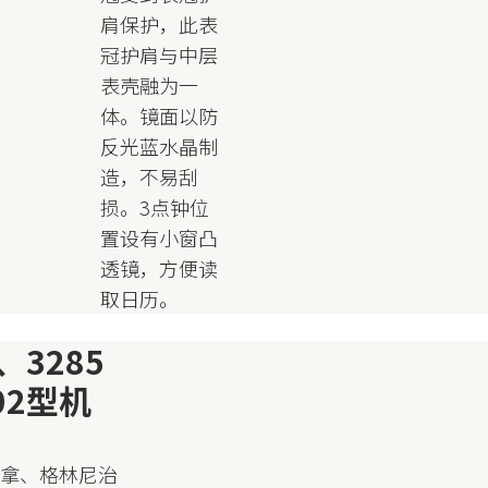
肩保护，此表
冠护肩与中层
表壳融为一
体。镜面以防
反光蓝水晶制
造，不易刮
损。3点钟位
置设有小窗凸
透镜，方便读
取日历。
、3285
02型机
通拿、格林尼治