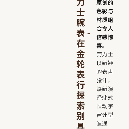
力
原创的
士
色彩与
材质组
腕
合令人
表 -
倍感惊
在
喜。
金
劳力士
轮
以新颖
的表盘
表
设计，
行
焕新演
探
绎蚝式
索
恒动宇
别
宙计型
迪通
具