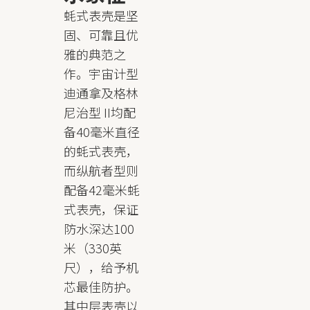
蚝式表壳是坚
固、可靠且优
雅的典范之
作。宇宙计型
迪通拿及格林
尼治型 II均配
备40毫米直径
的蚝式表壳，
而纵航者型则
配备42毫米蚝
式表壳，保证
防水深达100
米（330英
尺），给予机
芯最佳防护。
其中层表壳以