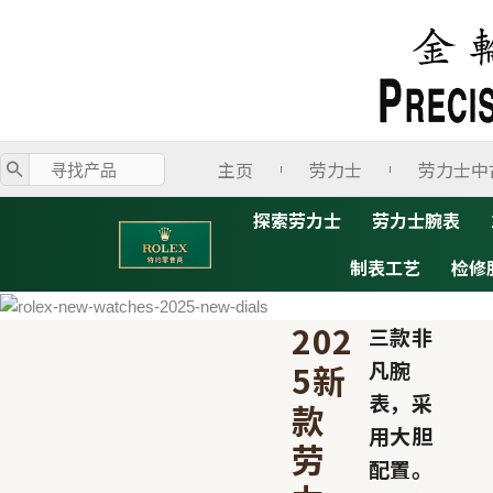
跳
至
内
容
主页
劳力士
劳力士中
探索劳力士
劳力士腕表
制表工艺
检修
202
三款非
凡腕
5新
表，采
款
用大胆
劳
配置。