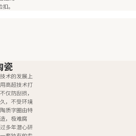
保险扣。
陶瓷
瓷技术的发展上
采用高超技术打
，不仅防刮损，
持久，不受环境
技陶质字圈由特
制造，极难腐
经过多年潜心研
了一套独有的专