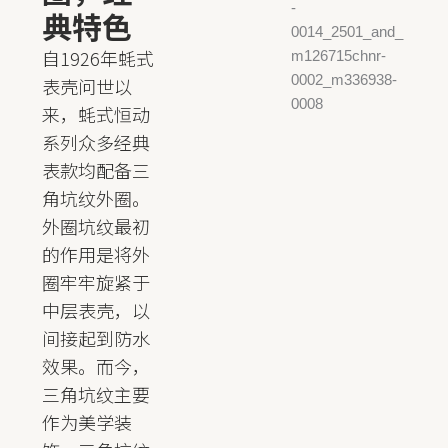
典特色
自1926年蚝式
表壳问世以
来，蚝式恒动
系列众多经典
表款均配备三
角坑纹外圈。
外圈坑纹最初
的作用是将外
圈牢牢旋紧于
中层表壳，以
间接起到防水
效果。而今，
三角坑纹主要
作为美学装