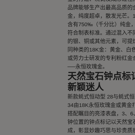
品牌能够生产出最高品质的
金，纯度超卓，散发光芒。1
含有750‰（千分比）纯金
符合制表标准。通过混入不
的银、铜或其他元素，可提
同种类的18K金：黄金、白
或劳力士研发的专利粉红金
──永恒玫瑰金。
天然宝石钟点标
新颖迷人
新款蚝式恒动型 28与蚝式
34由18K永恒玫瑰金或黄金
搭配瞩目的亮漆表盘，3、6
钟位置的钟点标记以天然宝
成，彰显妙趣巧思与珍贵质