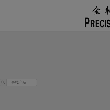
跳
至
内
容