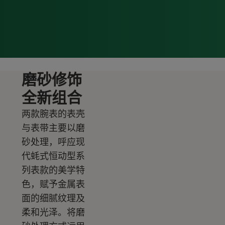
磨砂修饰
全新组合
两款腕表的表壳
与表带主要以磨
砂处理，呼应现
代蚝式恒动型系
列表款的美学特
色，赋予金属表
面的细腻纹理及
柔和光泽。将磨