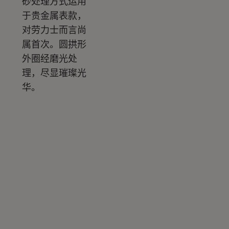
砂处理方式运用
于贵金属表款，
对劳力士而言尚
属首次。圆拱形
外圈经磨光处
理，尽显璀璨光
华。