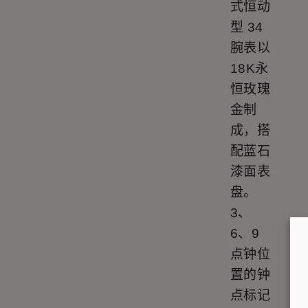
式恒动
型 34
腕表以
18K永
恒玫瑰
金制
成，搭
配蓝石
漆面表
盘。
3、
6、9
点钟位
置的钟
点标记