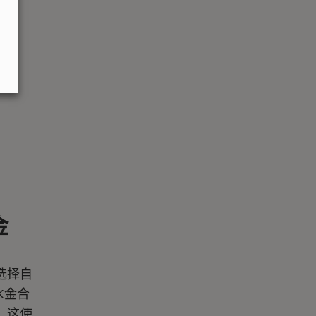
金
选择自
K金合
。这使