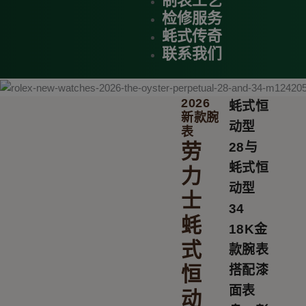
制表工艺
检修服务
蚝式传奇
联系我们
2026
蚝式恒
新款腕
动型
表
劳
28与
蚝式恒
力
动型
士
34
蚝
18K金
式
款腕表
恒
搭配漆
面表
动