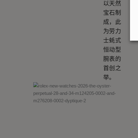
以天然
宝石制
成，此
为劳力
士蚝式
恒动型
腕表的
首创之
举。