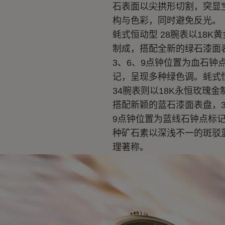
石表面以尖拱形切割，突显
构与色彩，同时避免反光。
蚝式恒动型 28腕表以18K
制成，搭配全新的绿石漆面
3、6、9点钟位置为血石钟
记，呈现多种绿色调。蚝式
34腕表则以18K永恒玫瑰金
搭配新颖的蓝石漆面表盘，3
9点钟位置为蓝线石钟点标
种矿石素以深浅不一的斑驳
理著称。