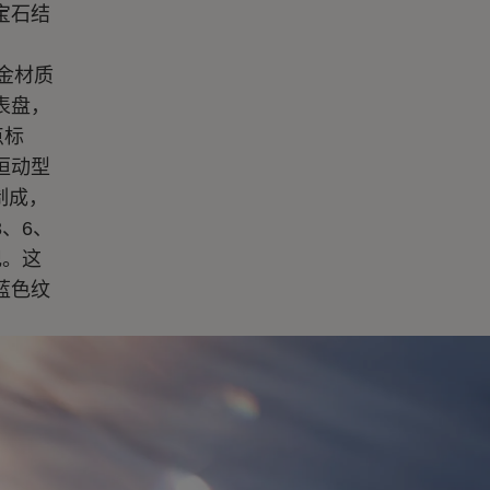
宝石结
黄金材质
表盘，
点标
恒动型
制成，
、6、
记。这
蓝色纹