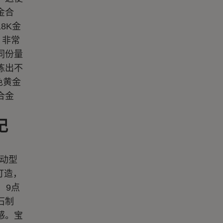
金合
8K金
，非常
同份量
炼出不
色黄金
合金
记
恒动型
打造，
、9点
石制
感。宝