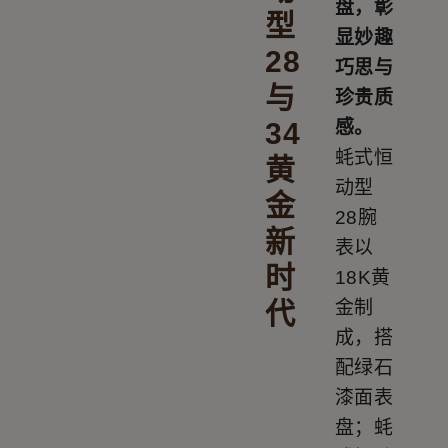
盘，彰
型
显妙趣
28
巧思与
与
珍贵质
34
感。
蚝式恒
黄
动型
金
28腕
新
表以
时
18K黄
代
金制
成，搭
配绿石
漆面表
盘；蚝