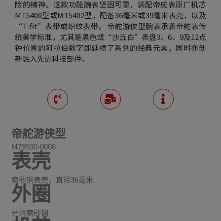
险的精神。这款功能腕表坚固可靠，装配帝舵表原厂机芯
MT5400型或MT5402型，配备36毫米或39毫米表壳，以及
“T-fit”表带或织纹表带。 帝舵游侠型腕表承袭帝舵表传
统美学标准，尤其是黑色或“沙丘白”表盘3、6、9及12点
钟位置的阿拉伯数字即延续了系列的经典元素，同时亦创
新融入先进科技部件。
帝舵游侠型
M79930-0008
表壳
磨砂钢表壳，直径36毫米
外圈
光滑磨砂钢