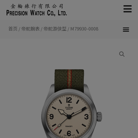
跳
至
内
容
首页
/
帝舵腕表
/
帝舵游侠型
/ M79930-0008