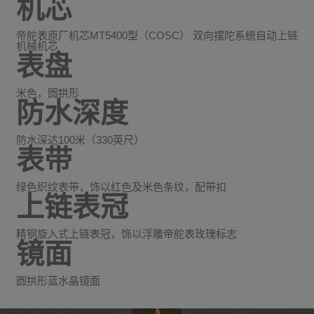
机芯
帝舵表原厂机芯MT5400型（COSC） 双向摆陀系统自动上链
机械机芯
表盘
米色，圆拱形
防水深度
防水深达100米（330英尺）
表带
绿色织纹表带，饰以红色及米色条纹，配带扣
上链表冠
精钢旋入式上链表冠，饰以浮雕帝舵表玫瑰标志
镜面
圆拱形蓝水晶镜面