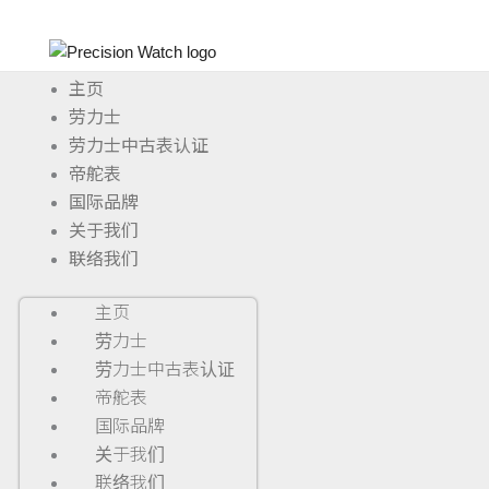
主页
劳力士
劳力士中古表认证
帝舵表
国际品牌
关于我们
联络我们
主页
劳力士
劳力士中古表认证
帝舵表
国际品牌
关于我们
联络我们