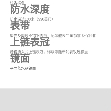
浅香槟色
防水深度
防水深达100米（330英尺）
表带
磨光及磨砂不锈钢表带，配帝舵表“T-fit”摺扣及保险扣
上链表冠
精钢旋入式上链表冠，饰以浮雕帝舵表玫瑰标志
镜面
平面蓝水晶镜面