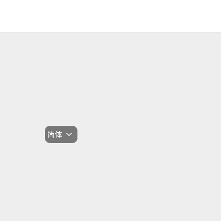
选
择
语
言