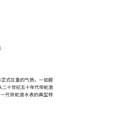
1
列增添正式庄重的气质。一如碧
从二十世纪五十年代帝舵潜
第一代帝舵潜水表的典型特