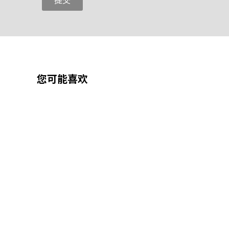
提交
您可能喜欢