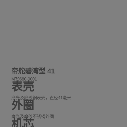
帝舵碧湾型 41
M79680-0001
表壳
磨光及磨砂钢表壳，直径41毫米
外圈
磨光及磨砂不锈钢外圈
机芯