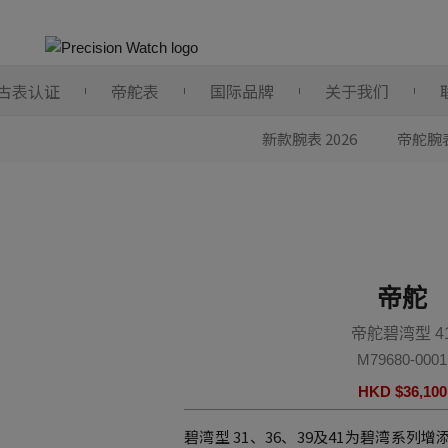
古表认证
帝舵表
国际品牌
关于我们
新款腕表 2026
帝舵腕
帝舵
帝舵碧湾型 4
M79680-0001
HKD $
36,100
碧湾型 31、36、39及41为碧湾系