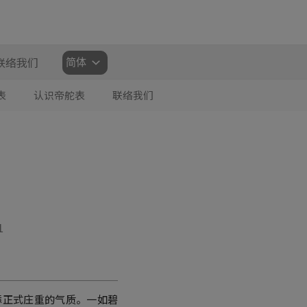
选
联络我们
择
语
表
认识帝舵表
联络我们
言
1
列增添正式庄重的气质。一如碧