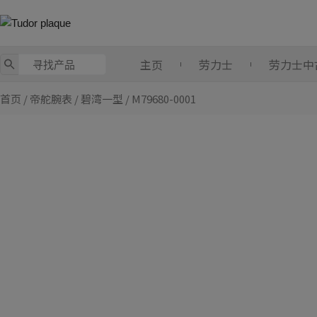
跳
至
内
容
主页
劳力士
劳力士中
首页
/
帝舵腕表
/
碧湾一型
/ M79680-0001