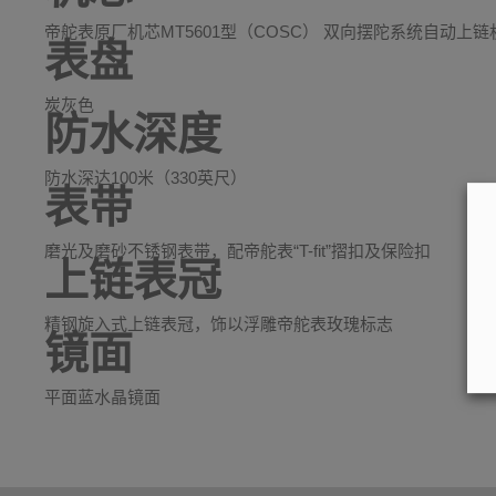
帝舵表原厂机芯MT5601型（COSC） 双向摆陀系统自动上
表盘
炭灰色
防水深度
防水深达100米（330英尺）
表带
磨光及磨砂不锈钢表带，配帝舵表“T-fit”摺扣及保险扣
上链表冠
精钢旋入式上链表冠，饰以浮雕帝舵表玫瑰标志
镜面
平面蓝水晶镜面