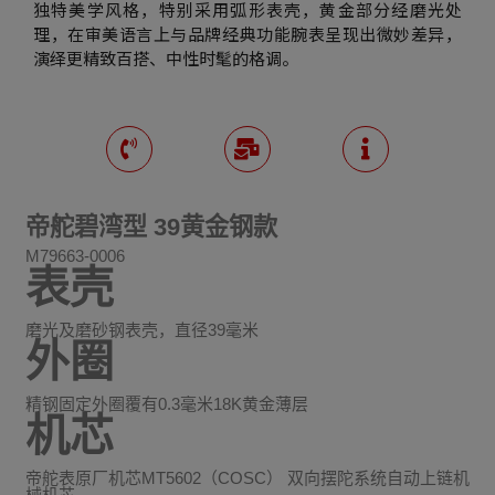
独特美学风格，特别采用弧形表壳，黄金部分经磨光处
理，在审美语言上与品牌经典功能腕表呈现出微妙差异，
演绎更精致百搭、中性时髦的格调。
帝舵碧湾型 39黄金钢款
M79663-0006
表壳
磨光及磨砂钢表壳，直径39毫米
外圈
精钢固定外圈覆有0.3毫米18K黄金薄层
机芯
帝舵表原厂机芯MT5602（COSC） 双向摆陀系统自动上链机
械机芯