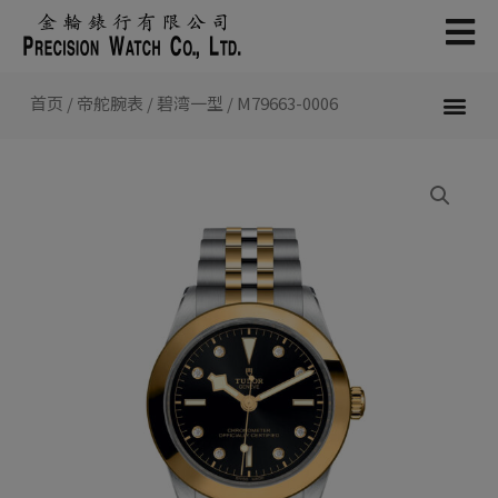
跳
至
内
容
首页
/
帝舵腕表
/
碧湾一型
/ M79663-0006