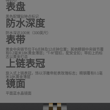
表盘
黑色配镶钻钟点标记
防水深度
防水深达100米（330英尺）
表带
黄金中央链节位于6点钟及12点钟位置；其他精钢中央链节覆
有0.2毫米18K黄金薄层；“T-fit”摺扣，配安全扣；带扣上的标
志以黄金打造
上链表冠
旋入式上链表冠，饰以浮雕帝舵表玫瑰标志；精钢覆有0.1毫
米18K黄金薄层
镜面
平面蓝水晶镜面