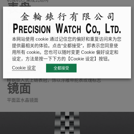
表盘
炭灰色
防水深度
本网站使用 cookie 通过记住您的偏好和重复访问来为您
防水深达100米（330英尺）
表带
提供最相关的体验。点击“全都接受”，即表示您同意使
用所有 cookie。您也可以随时变更 Cookie 偏好设定和
设定，方法是按一下下方的【Cookie 设定】按钮。
磨光及磨砂不锈钢表带，配帝舵表“T-fit”摺扣及保险扣
上链表冠
Cookie 设定
全都接受
精钢旋入式上链表冠，饰以浮雕帝舵表玫瑰标志
镜面
平面蓝水晶镜面