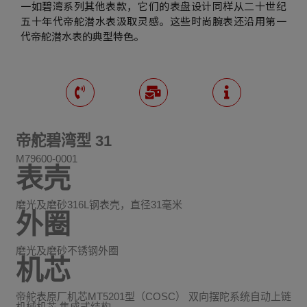
一如碧湾系列其他表款，它们的表盘设计同样从二十世纪
五十年代帝舵潜水表汲取灵感。这些时尚腕表还沿用第一
代帝舵潜水表的典型特色。
帝舵碧湾型 31
M79600-0001
表壳
磨光及磨砂316L钢表壳，直径31毫米
外圈
磨光及磨砂不锈钢外圈
机芯
帝舵表原厂机芯MT5201型（COSC） 双向摆陀系统自动上链
机械机芯 集成式结构