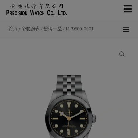
跳
至
内
容
首页
/
帝舵腕表
/
碧湾一型
/ M79600-0001