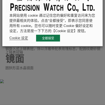
黑色，圆拱形
防水深度
本网站使用 cookie 通过记住您的偏好和重复访问来为您
防水深达200米（660呎）
表带
提供最相关的体验。点击“全都接受”，即表示您同意使
用所有 cookie。您也可以随时变更 Cookie 偏好设定和
设定，方法是按一下下方的【Cookie 设定】按钮。
铆钉磨光及磨砂钢表带，配折扣及保险扣
上链表冠
Cookie 设定
全都接受
钢旋入式上链表冠，饰以浮雕帝舵表玫瑰标志，配圆纹磨砂钢
上链表冠轴
镜面
圆拱形蓝水晶镜面