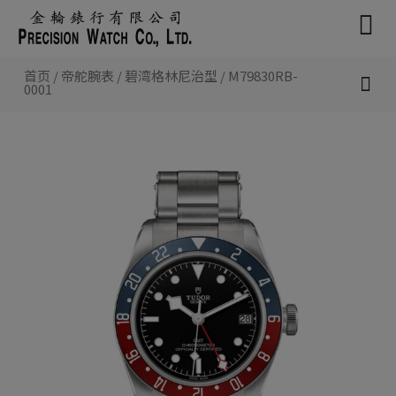
跳
至
内
容
首页
/
帝舵腕表
/
碧湾格林尼治型
/ M79830RB-
0001
新款腕表 2026
帝舵腕表
认识帝舵表
联络我们