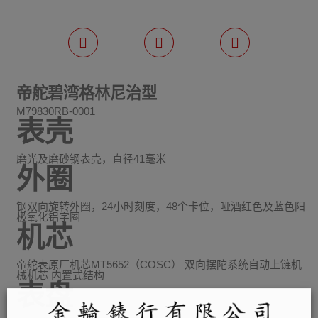
帝舵碧湾格林尼治型
M79830RB-0001
表壳
磨光及磨砂钢表壳，直径41毫米
外圈
钢双向旋转外圈，24小时刻度，48个卡位，哑酒红色及蓝色阳
极氧化铝字圈
机芯
帝舵表原厂机芯MT5652（COSC） 双向摆陀系统自动上链机
械机芯 内置式结构
表盘