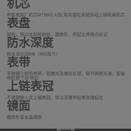
机芯
帝舵表原厂机芯MT5601-U型 双向摆陀系统自动上链机械机芯
表盘
银色，饰以太阳放射纹，圆拱形，搭配立体钟点标记
防水深度
防水深达200米（660英尺）
表带
不锈钢三链节表带，经磨光及磨砂处理，链节两侧光滑，配备
帝舵表“T-fit”带扣
上链表冠
不锈钢旋入式上链表冠，饰以浮雕帝舵表玫瑰标志
镜面
圆拱形蓝水晶镜面