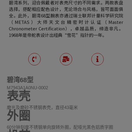
碧湾系列，迎合佩戴者对表壳尺寸的不同需求。两款表盘
选择，搭配相应配色设计，无论场合与风格，皆可面面俱
全。此外，碧湾68型腕表亦通过瑞士联邦计量科学研究院
（METAS）大师天文台精密时计认证（Master
Chronometer Certification），卓越品质，缔造非凡。
1968年是帝舵表设计出经典“雪花”指针的一年。
碧湾68型
M7943A1A0NU-0002
表壳
磨光及磨砂不锈钢表壳，直径43毫米
外圈
60分钟刻度不锈钢单向旋转外圈，配哑光黑色铝质字圈