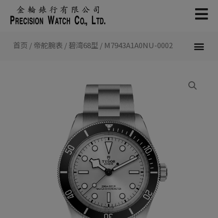
跳
至
内
容
首页
/
帝舵腕表
/
碧湾68型
/ M7943A1A0NU-0002
新款腕表 2026
帝舵腕表
认识帝舵表
联络我们