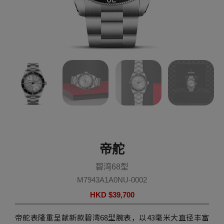
帝舵
碧湾68型
M7943A1A0NU-0002
HKD $
39,700
帝舵表隆重呈献新款碧湾68型腕表，以43毫米大直径丰富