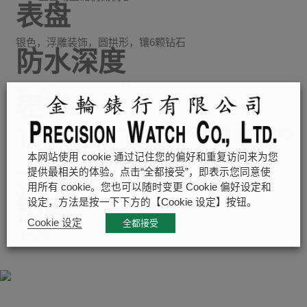
表盘
银色，浮雕装饰，圆拱形，镶6颗钻石
防水深度
防水深达100米（330英尺）
表带
首节中间链节由精钢或实心玫瑰金制成；其余中间链节由精钢
或钢芯及0.2毫米玫瑰金包金制成
上链表冠
本网站使用 cookie 通过记住您的偏好和重复访问来为您
提供最相关的体验。点击“全都接受”，即表示您同意使
用所有 cookie。您也可以随时变更 Cookie 偏好设定和
精钢旋入式上链表冠，饰以浮雕帝舵表标志
镜面
设定，方法是按一下下方的【Cookie 设定】按钮。
Cookie 设定
全都接受
蓝水晶镜面