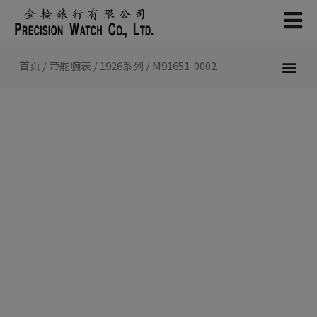
跳
至
内
容
首页
/
帝舵腕表
/
1926系列
/ M91651-0002