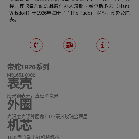
择，其取名为纪念品牌创办人汉斯・威尔斯多夫（Hans
Wilsdorf）于1926年注册了“The Tudor”商标，创办帝舵
表。
帝舵1926系列
M91651-0002
表壳
磨光钢表壳，直径41毫米
外圈
光滑磨光钢外圈覆有0.3毫米玫瑰金薄层
机芯
T601型自动上链机械机芯