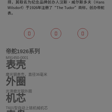
择，其取名为纪念品牌创办人汉斯・威尔斯多夫（Hans
Wilsdorf）于1926年注册了“The Tudor”商标，创办帝舵
表。
帝舵1926系列
M91450-0001
表壳
磨光钢表壳，直径36毫米
外圈
光滑磨光钢外圈
机芯
T601型自动上链机械机芯