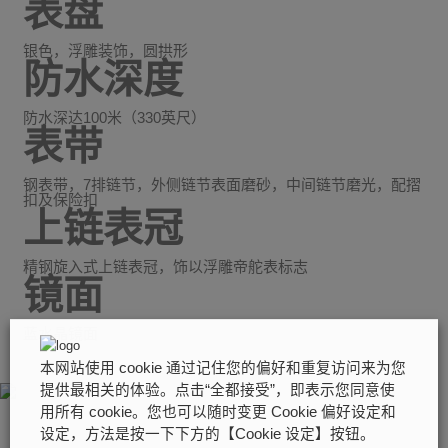
表盘
银色，浮雕装饰，圆拱形
防水深度
防水深达100米（330英尺）
表带
钢表带，7排链节，外侧链节表面磨砂，中间链节磨光，配摺
扣及保险扣
上链表冠
精钢旋入式上链表冠，饰以浮雕帝舵表标志
镜面
蓝水晶镜面
本网站使用 cookie 通过记住您的偏好和重复访问来为您
提供最相关的体验。点击“全都接受”，即表示您同意使
用所有 cookie。您也可以随时变更 Cookie 偏好设定和
设定，方法是按一下下方的【Cookie 设定】按钮。