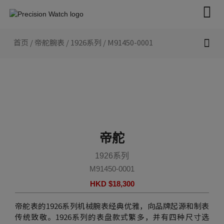
跳
至
内
容
首页
/
帝舵腕表
/
1926系列
/ M91450-0001
新款腕表 2026
帝舵腕表
认识帝舵表
联络我们
帝舵
1926系列
M91450-0001
HKD $
18,300
帝舵表的1926系列机械腕表经典优雅，向品牌起源和制表
传统致敬。1926系列的表盘款式繁多，并有四种尺寸选