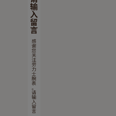
输
入
留
言
感
谢
您
关
注
劳
力
士
腕
表
。
请
输
入
留
言
，