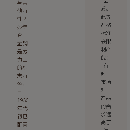
品
与其
质。
他特
此等
性巧
严格
妙结
标准
合。
会限
金钢
制产
是劳
能；
力士
有
的标
时，
志特
市场
色，
对于
早于
产品
1930
的需
年代
求远
初已
高于
配置