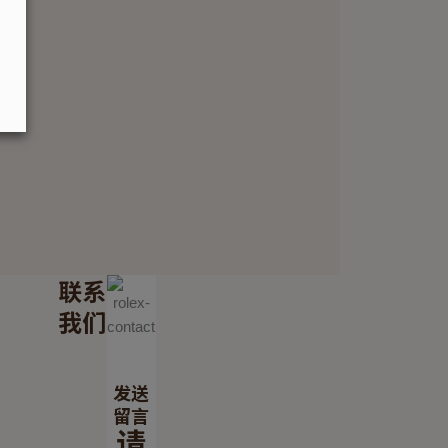
联系
我们
发送
留言
请