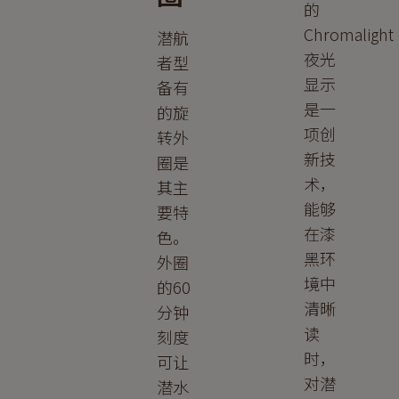
的
Chromalight
潜航
夜光
者型
显示
备有
是一
的旋
项创
转外
新技
圈是
术，
其主
能够
要特
在漆
色。
黑环
外圈
境中
的60
清晰
分钟
读
刻度
时，
可让
对潜
潜水