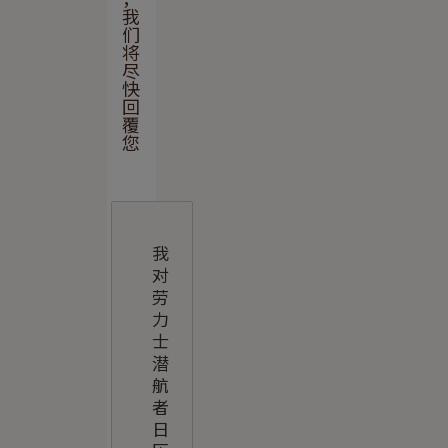
我
们
将
尽
快
回
覆
您
輸
入
您
的
留
言