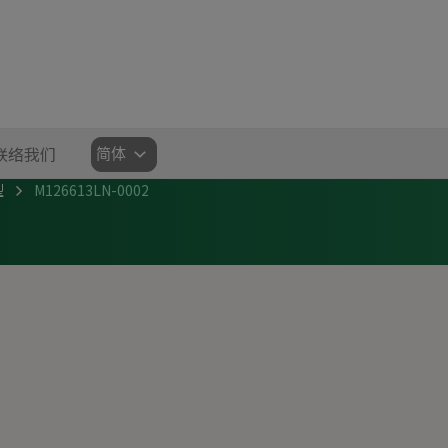
选
联络我们
择
型
M126613LN-0002
语
言