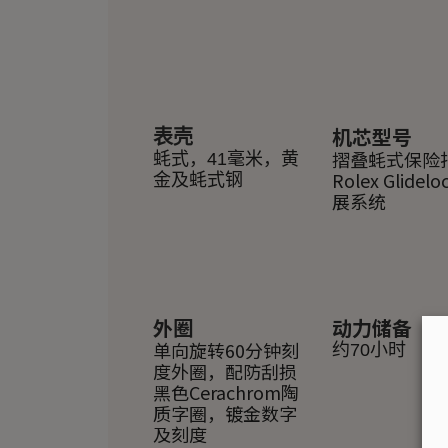
机芯型号
表壳
摺叠蚝式保险
蚝式，41毫米，黄
Rolex Glidel
金及蚝式钢
展系统
外圈
动力储备
单向旋转60分钟刻
约70小时
度外圈，配防刮损
黑色Cerachrom陶
质字圈，镀金数字
及刻度