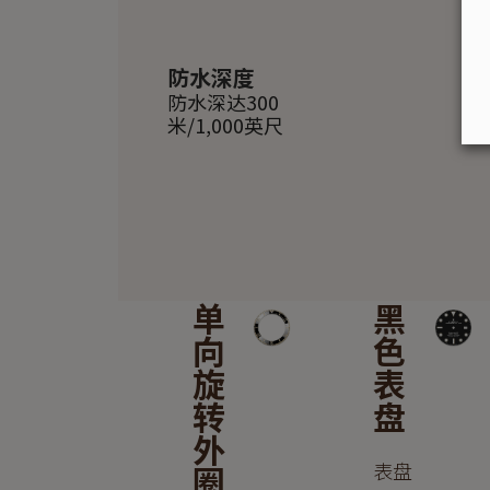
防水深度
防水深达300
米/1,000英尺
单
黑
向
色
旋
表
转
盘
外
表盘
圈