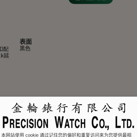
表面
扣配
黑色
ock延
认证
超卓天文台精密时
计（Superlative
Chronometer）：
瑞士官方天文台认
证（COSC）+劳力
本网站使用 cookie 通过记住您的偏好和重复访问来为您提供最相