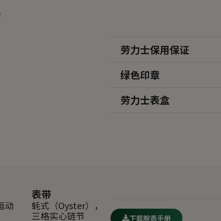
劳力士保用保证
绿色印章
劳力士表盒
表带
恒动
蚝式（Oyster），
三格实心链节
下载腕表手册