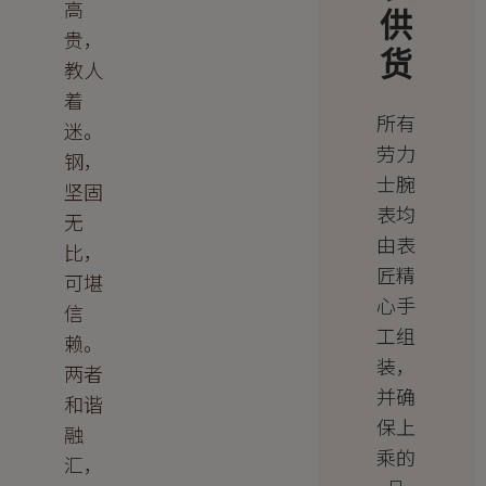
高
供
贵，
货
教人
着
所有
迷。
劳力
钢，
士腕
坚固
表均
无
由表
比，
匠精
可堪
心手
信
工组
赖。
装，
两者
并确
和谐
保上
融
乘的
汇，