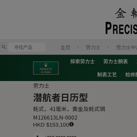
跳
至
内
容
主页
劳力士
劳力士中
探索劳力士
劳力士腕表
制表工艺
检修
劳力士
潜航者日历型
蚝式，41毫米，黄金及蚝式钢
M126613LN-0002
HKD $
153,100