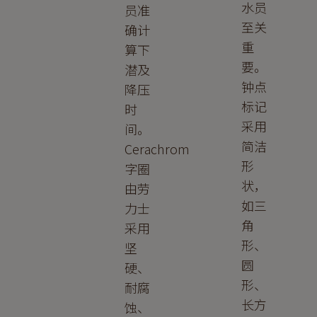
水员
员准
至关
确计
重
算下
要。
潜及
钟点
降压
标记
时
采用
间。
简洁
Cerachrom
形
字圈
状，
由劳
如三
力士
角
采用
形、
坚
圆
硬、
形、
耐腐
长方
蚀、