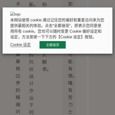
部
术
能。
粉
分
亦
而
红
型
应
底
金
本网站使用 cookie 通过记住您的偏好和重复访问来为您
号
用
盖
劳
提供最相关的体验。点击“全都接受”，即表示您同意使
的
于
用所有 cookie。您也可以随时变更 Cookie 偏好设定和
上
力
设定，方法是按一下下方的【Cookie 设定】按钮。
存
蚀
可
士
Cookie 设定
全都接受
货
刻
见
蚝
可
蜂
的
式
能
巢
坑
腕
有
格
纹
表。
限。
边
设
唯
界
计
有
的
亦
劳
精
出
力
细
于
士
坑
同