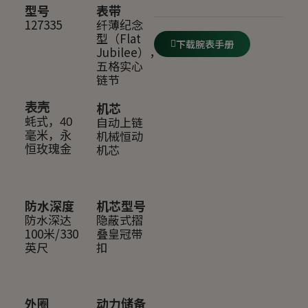
型号
表带
127335
纤薄纪念
型（Flat
下载腕表手册
Jubilee），
五格实心
链节
机芯
表壳
自动上链
蚝式，40
机械恒动
毫米，永
机芯
恒玫瑰金
防水深度
机芯型号
防水深达
隐蔽式摺
100米/330
叠皇冠带
英尺
扣
外圈
动力储备