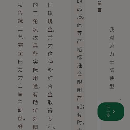
的
与
留
的
恒
品
言
传
三
玫
质。
统
角
瑰
此
工
坑
金，
等
艺，
纹
并
严
完
具
为
格
全
备
这
标
由
实
种
准
劳
际
粉
会
力
用
红
限
士
途，
合
制
自
有
金
产
主
助
取
能；
下
研
将
得
一
有
步
创。
外
专
时，
蜂
圈
利。