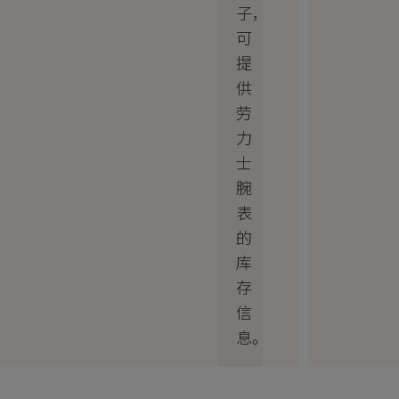
子，
可
提
供
劳
力
士
腕
表
的
库
存
信
息。