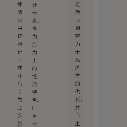
定
都
计
期
清
元
收
晰
素，
到
易
堪
劳
读。
为
力
指
劳
士
针
力
品
同
士
牌
样
的
方
涂
经
的
有
典
供
专
特
货，
为
色。
并
此
时
自
款
至
主
腕
今