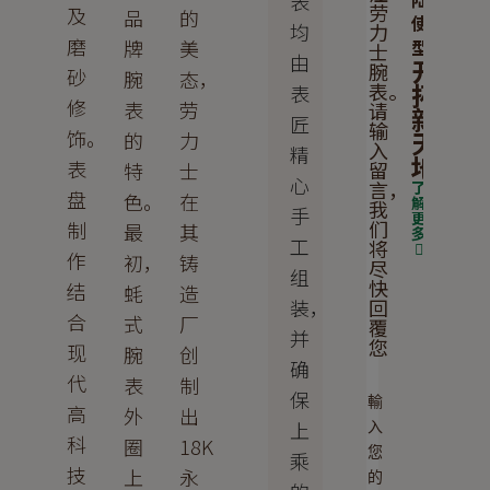
表
劳
及
品
的
使
力
均
磨
牌
美
型
士
由
开
腕
砂
腕
态，
拓
表。
表
修
表
劳
请
新
匠
输
饰。
天
的
力
入
精
地
表
留
特
士
心
言，
了
盘
色。
在
解
我
手
更
们
制
最
其
多
工
将
作
初，
铸
尽
组
快
结
蚝
造
回
装，
合
式
厂
覆
并
您
现
腕
创
确
代
表
制
保
輸
高
外
出
上
入
科
圈
18K
您
乘
技
上
永
的