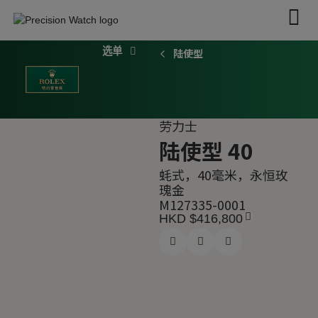
跳
至
内
陆使型
容
探索劳力士
劳力士腕表
2026 新款腕表
劳力士配饰
劳力士
陆使型 40
蚝式，40毫米，永恒玫
瑰金
M127335-0001
HKD $
416,800