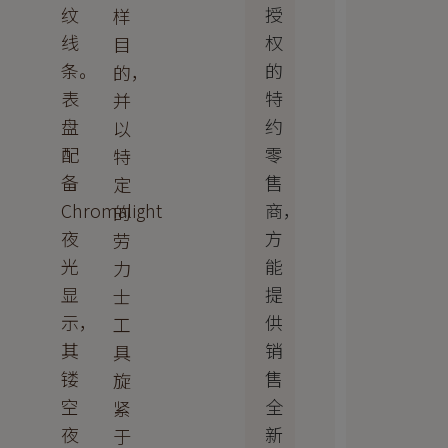
授
纹
样
权
线
目
的
条。
的，
特
表
并
约
盘
以
零
配
特
售
备
定
商，
Chromalight
的
方
夜
劳
能
光
力
提
显
士
供
示，
工
销
其
具
售
镂
旋
全
空
紧
新
夜
于