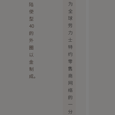
为
陆
全
使
球
型
劳
40
力
的
士
外
特
圈
约
以
零
金
售
制
商
成。
网
络
的
一
分