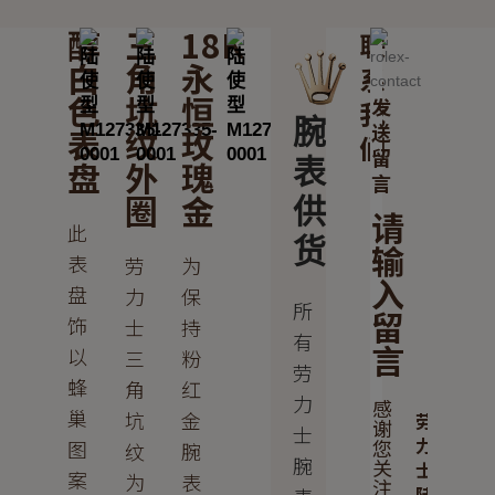
醇
三
18K
联
白
角
永
系
色
坑
恒
发
我
腕
送
表
纹
玫
们
留
盘
外
瑰
表
言
圈
金
供
请
此
货
输
表
劳
为
入
盘
力
保
所
留
饰
士
持
有
言
以
三
粉
劳
蜂
角
红
力
感
巢
坑
金
劳
谢
士
力
您
图
纹
腕
腕
关
士
案
为
表
注
陆