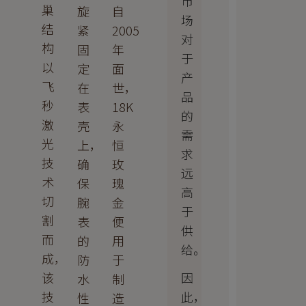
市
巢
旋
自
场
结
紧
2005
对
构
固
年
于
以
定
面
产
飞
在
世，
品
秒
表
18K
的
激
壳
永
需
光
上，
恒
求
技
确
玫
远
术
保
瑰
高
切
腕
金
于
割
表
便
供
而
的
用
给。
成，
防
于
因
该
水
制
此，
技
性
造