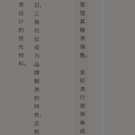
管
表
日，
理
设
三
其
计
角
腕
的
坑
表
夜
纹
销
光
成
售。
物
为
料。
品
金
牌
轮
腕
表
表
行
的
很
特
荣
色，
幸
这
成
款