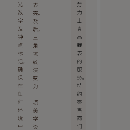
劳
光
表
力
数
壳。
士
字
及
真
及
后，
品
钟
三
腕
点
角
表
标
坑
的
记，
纹
服
确
演
务。
保
变
特
在
为
约
任
一
零
何
项
售
环
美
商
境
学
们
中
设