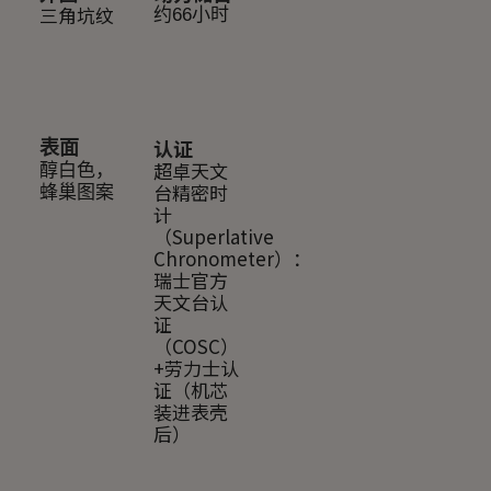
三角坑纹
约66小时
认证
表面
超卓天文
醇白色，
台精密时
蜂巢图案
计
（Superlative
Chronometer）：
瑞士官方
天文台认
证
（COSC）
+劳力士认
证（机芯
装进表壳
后）