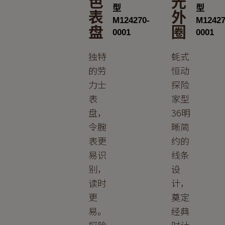
色
光
表
外
盘
圈
独特
蚝式
的劳
恒动
力士
探险
表
家型
盘，
36明
令腕
晰简
表更
约的
易识
线条
别，
设
读时
计，
更
奠定
易。
经典
探险
时计