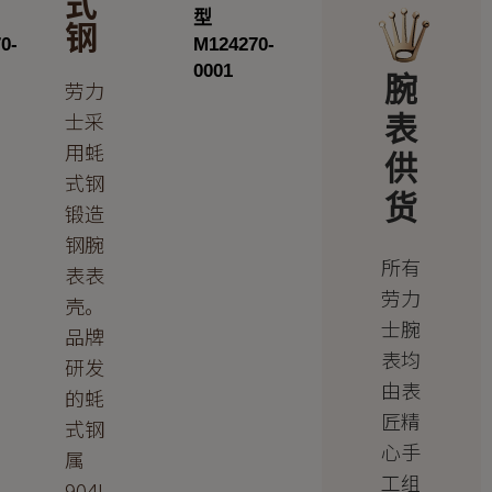
式
钢
腕
劳力
士采
表
用蚝
供
式钢
货
锻造
钢腕
所有
表表
劳力
壳。
士腕
品牌
表均
研发
由表
的蚝
匠精
式钢
心手
属
工组
904L