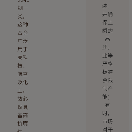
装，
钢一
并确
类，
保上
这种
乘的
合金
品
广泛
质。
用于
此等
高科
严格
技、
标准
航空
会限
及化
制产
工，
能；
故必
有
然具
时，
备高
市场
抗腐
对于
蚀