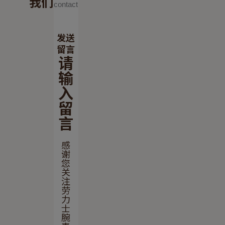
我们
发送
留言
请
输
入
留
言
感
谢
您
关
注
劳
力
士
腕