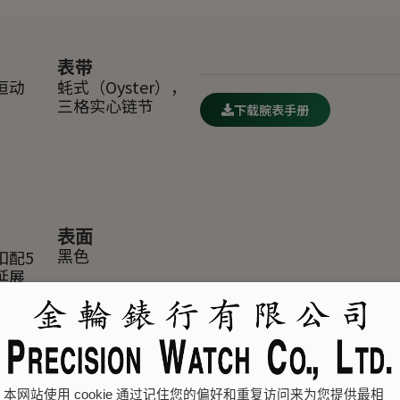
表带
恒动
蚝式（Oyster），
三格实心链节
下载腕表手册
表面
扣配5
黑色
延展
本网站使用 cookie 通过记住您的偏好和重复访问来为您提供最相