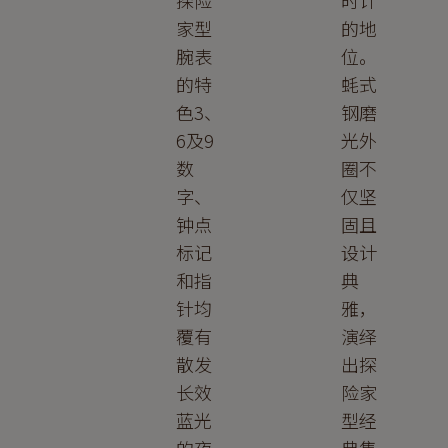
家型
的地
腕表
位。
的特
蚝式
色3、
钢磨
6及9
光外
数
圈不
字、
仅坚
钟点
固且
标记
设计
和指
典
针均
雅，
覆有
演绎
散发
出探
长效
险家
蓝光
型经
的夜
典隽