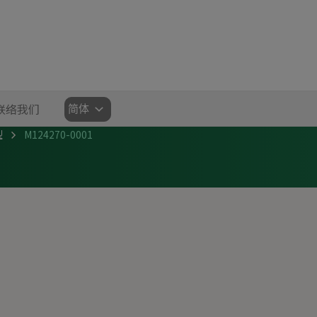
选
联络我们
择
型
M124270-0001
语
言