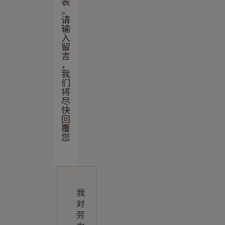
表
。
请
输
入
留
言
，
我
们
将
尽
快
回
覆
您
輸
入
您
的
留
言