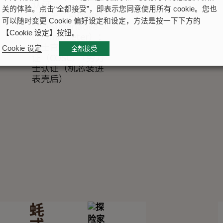
认证
关的体验。点击“全都接受”，即表示您同意使用所有 cookie。您也
超卓天文台精密时
可以随时变更 Cookie 偏好设定和设定，方法是按一下下方的
计（Superlative
【Cookie 设定】按钮。
Chronometer）：
瑞士官方天文台认
Cookie 设定
全都接受
证（COSC）+劳力
士认证（机芯装进
表壳后）
蚝