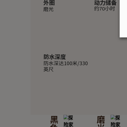
外圈
动力储备
磨光
约70小时
防水深度
防水深达100米/330
英尺
黑
磨