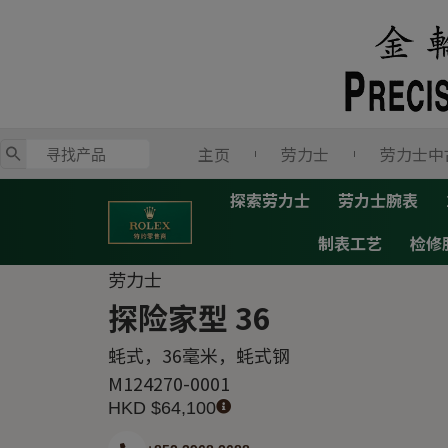
跳
至
内
容
主页
劳力士
劳力士中
探索劳力士
劳力士腕表
制表工艺
检修
劳力士
探险家型 36
蚝式，36毫米，蚝式钢
M124270-0001
HKD $
64,100