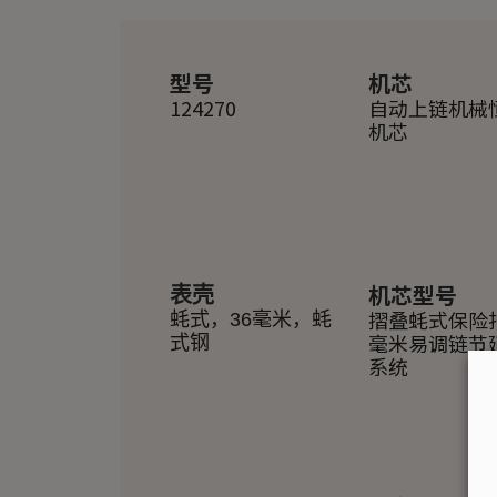
型号
机芯
124270
自动上链机械
机芯
机芯型号
表壳
摺叠蚝式保险
蚝式，36毫米，蚝
毫米易调链节
式钢
系统