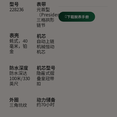
型号
表带
228236
元首型
（President），
下载腕表手册
三格拱形
链节
机芯
表壳
自动上链
蚝式，40
机械恒动
毫米，铂
机芯
金
防水深度
机芯型号
防水深达
隐蔽式摺
100米/330
叠皇冠带
英尺
扣
外圈
动力储备
三角坑纹
约70小时