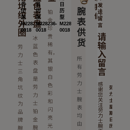
坑
色
发
我
腕
送
铂
纹
表
们
留
金
外
盘
表
言
珍
圈
供
请
贵
冰
货
输
稀
蓝
劳
入
有，
色
力
所
留
其
表
士
有
言
银
盘
三
劳
白
是
角
力
感
色
劳
坑
劳
谢
士
彩
力
您
力
纹
腕
关
士
和
士
为
注
星
表
闪
劳
铂
品
期
力
均
亮
金
牌
日
士
由
光
腕
历
腕
腕