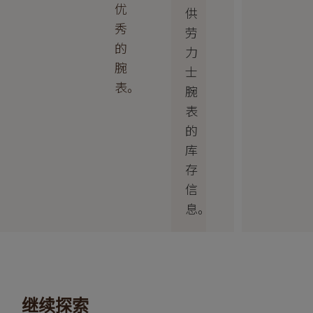
优
供
秀
劳
的
力
腕
士
表。
腕
表
的
库
存
信
息。
继续探索