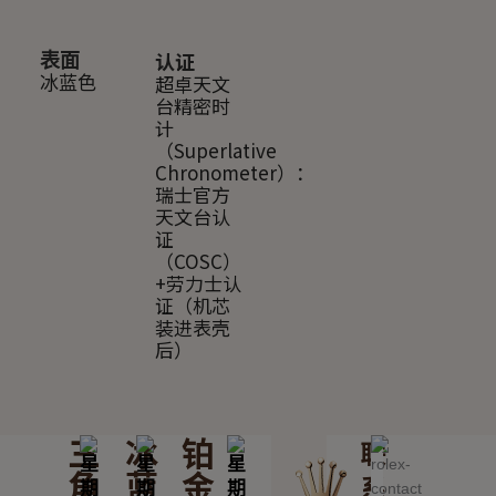
认证
表面
超卓天文
冰蓝色
台精密时
计
（Superlative
Chronometer）：
瑞士官方
天文台认
证
（COSC）
+劳力士认
证（机芯
装进表壳
后）
三
冰
铂
联
角
蓝
金
系