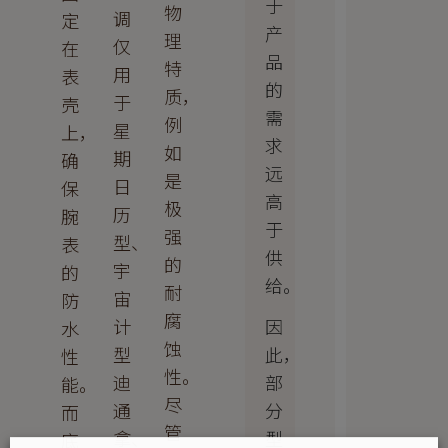
于
物
调
定
产
理
仅
在
品
特
用
表
的
质，
于
壳
需
例
星
上，
求
如
期
确
远
是
日
保
高
极
历
腕
于
强
型、
表
供
的
宇
的
给。
耐
宙
防
腐
因
计
水
蚀
此，
型
性
性。
部
迪
能。
尽
分
通
而
管
型
拿、
底