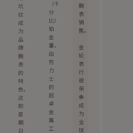
（千
腕
坑
分
表
纹
比）
销
成
铂
售。
为
金
品
量，
金
牌
由
轮
腕
劳
表
表
力
行
的
士
很
特
的
荣
色，
超
幸
这
卓
成
款
金
为
星
属
全
期
工
球
日