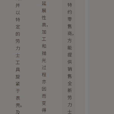
延
特
并
展
约
以
性
零
特
高，
售
定
加
商，
的
工
方
劳
和
能
力
抛
提
士
光
供
工
过
销
具
程
售
旋
亦
全
紧
因
新
于
而
劳
表
变
力
壳。
得
士
及