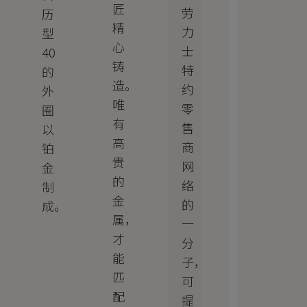
匠
劳
历
精
力
型
心
士
40
铸
特
的
造。
约
外
唯
零
圈
有
售
以
高
商
铂
贵
网
金
的
络
制
金
的
成。
属，
一
才
分
能
子，
匹
可
配
提