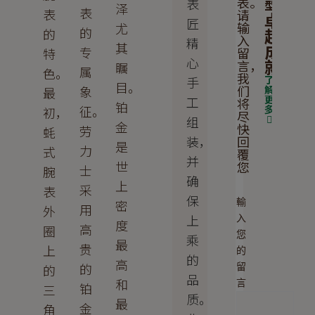
表。
表
型
泽
表
表
请
卓
匠
输
尤
的
越
的
入
精
其
成
专
留
特
心
就
言，
瞩
属
色。
我
了
手
目。
们
象
解
最
更
工
将
铂
征。
多
初，
尽
组
金
快
劳
蚝
回
装，
是
力
式
覆
并
世
您
士
腕
确
上
采
表
保
輸
密
用
外
上
入
度
高
圈
您
乘
最
贵
上
的
的
高
的
留
的
品
和
言
铂
三
质。
最
金
角