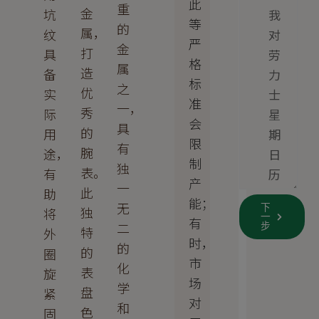
此
重
金
坑
等
的
属，
纹
严
金
打
具
格
属
造
备
标
之
优
实
准
一，
秀
际
会
具
的
用
限
有
腕
途，
制
独
表。
有
产
一
此
助
能；
无
下
独
将
一
有
二
步
特
外
时，
的
的
圈
市
化
表
旋
场
学
盘
紧
对
和
色
固