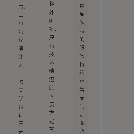
格
真
后，
外
品
三
困
腕
角
难，
表
坑
只
的
纹
有
服
演
技
务。
变
术
特
为
精
约
一
湛
零
项
的
售
美
人
商
学
员
们
设
方
定
计
能
期
元
驾
收
素，