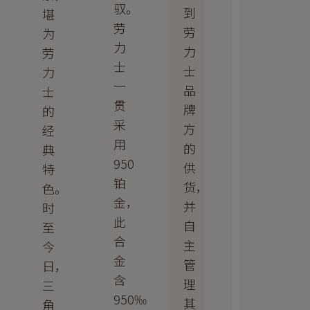
驭。
到
堪
劳
劳
为
力
力
劳
士
士
力
一
品
士
贯
牌
的
采
方
经
用
的
典
950
供
特
铂
货，
色。
金，
并
时
此
自
至
合
主
今
金
管
日，
含
理
三
950‰
其
角