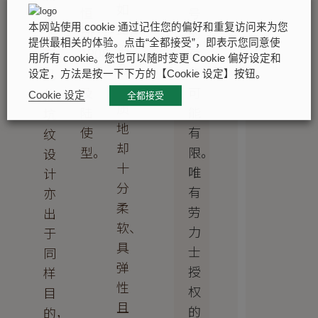
如
号
恒
盖
此，
本网站使用 cookie 通过记住您的偏好和重复访问来为您
的
动
上
提供最相关的体验。点击“全都接受”，即表示您同意使
铂
存
1908
可
用所有 cookie。您也可以随时变更 Cookie 偏好设定和
金
货
型
见
设定，方法是按一下下方的【Cookie 设定】按钮。
的
可
及
的
Cookie 设定
全都接受
质
能
陆
坑
地
有
使
纹
却
限。
型。
设
十
唯
计
分
有
亦
柔
劳
出
软、
力
于
具
士
同
弹
授
样
性
权
目
且
的
的，