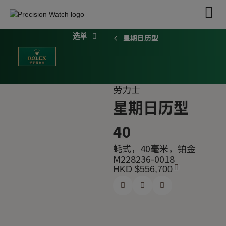
跳
至
内
星期日历型
容
探索劳力士
劳力士腕表
2026 新款腕表
劳力士配饰
劳力士
星期日历型
40
蚝式，40毫米，铂金
M228236-0018
HKD $
556,700