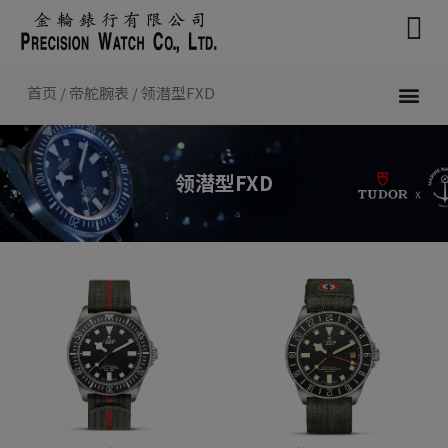
跳
至
内
容
首页
/
帝舵腕表
/ 领潜型FXD
新款腕表 2026
帝舵腕表
认识帝舵表
联络我们
领潜型FXD