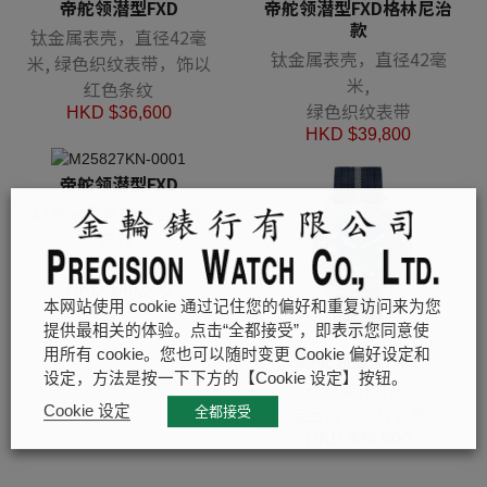
帝舵领潜型FXD
帝舵领潜型FXD格林尼治
款
钛金属表壳，直径42毫
钛金属表壳，直径42毫
米, 绿色织纹表带，饰以
米,
红色条纹
绿色织纹表带
HKD $
36,600
HKD $
39,800
帝舵领潜型FXD
43毫米黑色碳复合材质
表壳,
黑色织纹表带
HKD $
46,500
本网站使用 cookie 通过记住您的偏好和重复访问来为您
提供最相关的体验。点击“全都接受”，即表示您同意使
用所有 cookie。您也可以随时变更 Cookie 偏好设定和
帝舵领潜型FXD
设定，方法是按一下下方的【Cookie 设定】按钮。
双向旋转外圈,
Cookie 设定
海军蓝色织纹表带
全都接受
HKD $
36,600