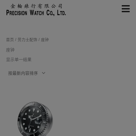
跳
至
内
容
首页
/
劳力士配饰
/ 座钟
座钟
显示单一结果